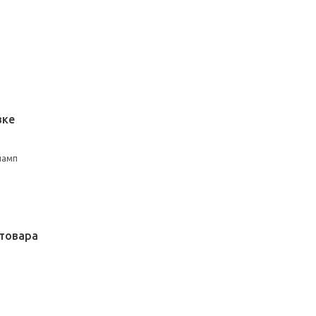
вке
ламп
товара