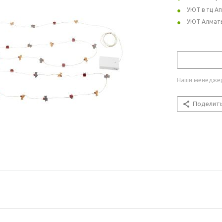
УЮТ в тц А
УЮТ Алмат
Наши менеджер
Поделит