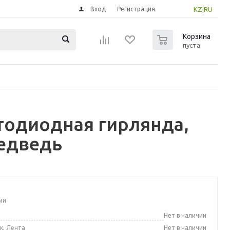
Вход
Регистрация
KZ
|
RU
0
Корзина
пуста
тодиодная гирлянда,
медведь
ии
а
Нет в наличии
к, Лента
Нет в наличии