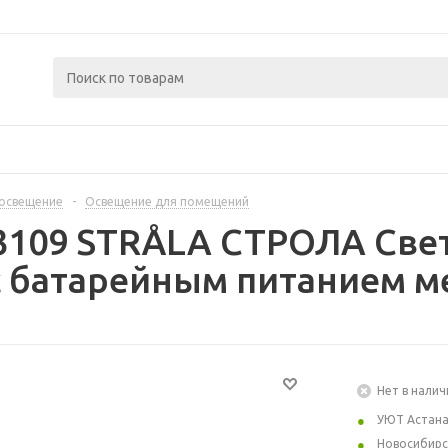
освещение
-
Освещение для помещений
3109 STRÅLA СТРОЛА Све
 с батарейным питанием 
Нет в налич
УЮТ Астан
Новосибирс