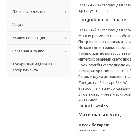
Отличный аксессуар для со
Артикул: 105.031.09
Летняя коллекция
Подробнее о товаре
Услуги
Отличный аксессуар для со
Можно разместить в любом м
Зимняя коллекция
По сравнению с лампами нак
Используйте только предназ
Растения и кашпо
Только для использования в
Интегрированный светодиод
Товары вышедшие из
Срок службы светодиода око
ассортимента
Температура света: теплый б
Рекомендуем использовать
Требуются 2 батарейки АА;
Встроенный таймер каждый д
Этот товар имеет маркировк
Дизайнер:
IKEA of Sweden
Материалы и уход
Отсек батареи:
Пластмасса АБС