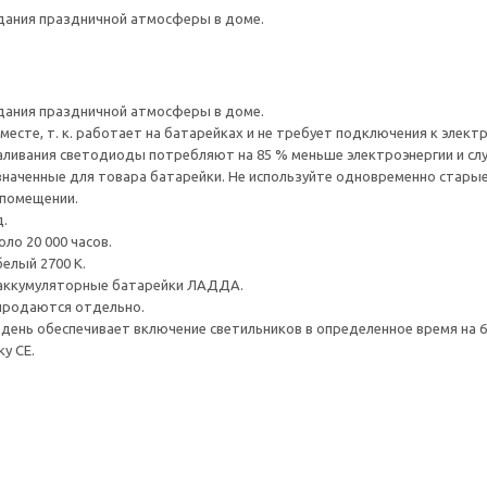
здания праздничной атмосферы в доме.
здания праздничной атмосферы в доме.
есте, т. к. работает на батарейках и не требует подключения к электр
аливания светодиоды потребляют на 85 % меньше электроэнергии и слу
наченные для товара батарейки. Не используйте одновременно старые 
 помещении.
.
ло 20 000 часов.
елый 2700 К.
 аккумуляторные батарейки ЛАДДА.
 продаются отдельно.
ень обеспечивает включение светильников в определенное время на 6
у CE.