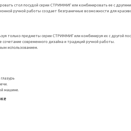
ровать стол посудой серии СТРИММИГ или комбинировать ее с другими
ионной ручной работы создает безграничные возможности для красиво
ьзуя только предметы серии СТРИММИГ или комбинируя их с другой по
 сочетание современного дизайна и традиций ручной работы.
вым использованием.
 глазурь
ечи.
ой машине.
вке