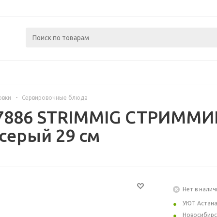
овки
-
Сервировочные блюда
37886 STRIMMIG СТРИММИГ
серый 29 см
Нет в налич
УЮТ Астан
Новосибирс