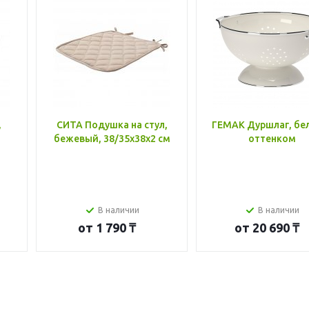
,
СИТА Подушка на стул,
ГЕМАК Дуршлаг, бе
бежевый, 38/35x38x2 см
оттенком
В наличии
В наличии
от
1 790 ₸
от
20 690 ₸