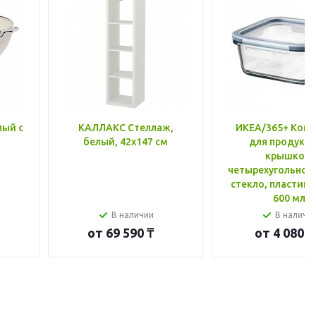
лый с
КАЛЛАКС Стеллаж,
ИКЕА/365+ Конт
белый, 42x147 см
для продукто
крышкой,
четырехугольной
стекло, пластик 
600 мл
В наличии
В наличи
от
69 590 ₸
от
4 080 ₸