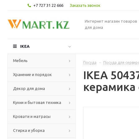
+7 727 31 22 666
Заказать звонок
Интернет магазин товаров
для дома
IKEA
Мебель
Посуда
-
Посуда для сервир
IKEA 504
Хранение и порядок
керамика 
Декор для дома
Кухни и бытовая техника
Кровати и матрасы
Стирка и уборка