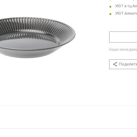
УЮТ в тц А
УЮТ Алмат
Наши менеджер
Поделит