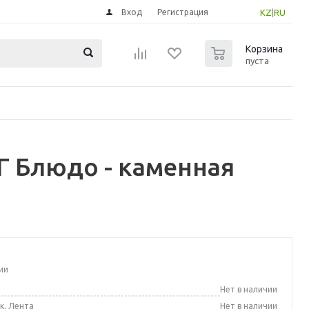
Вход
Регистрация
KZ
|
RU
0
Корзина
пуста
 Блюдо - каменная
ии
а
Нет в наличии
к, Лента
Нет в наличии