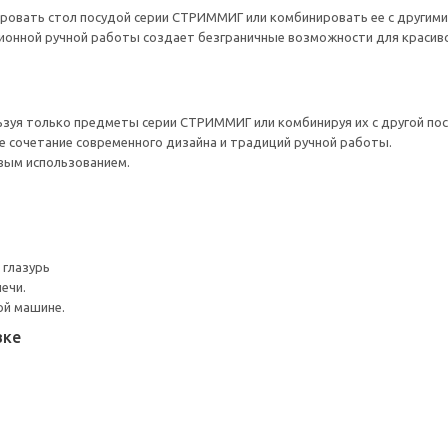
ровать стол посудой серии СТРИММИГ или комбинировать ее с другими
ионной ручной работы создает безграничные возможности для красиво
ьзуя только предметы серии СТРИММИГ или комбинируя их с другой по
 сочетание современного дизайна и традиций ручной работы.
вым использованием.
 глазурь
ечи.
ой машине.
вке