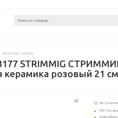
Десертные тарелки
43177 STRIMMIG СТРИММИГ
я керамика розовый 21 с
Нет в налич
УЮТ Астан
Новосибирс