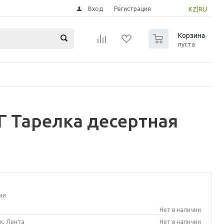
Вход
Регистрация
KZ
|
RU
0
Корзина
пуста
 Тарелка десертная
м
ии
а
Нет в наличии
к, Лента
Нет в наличии