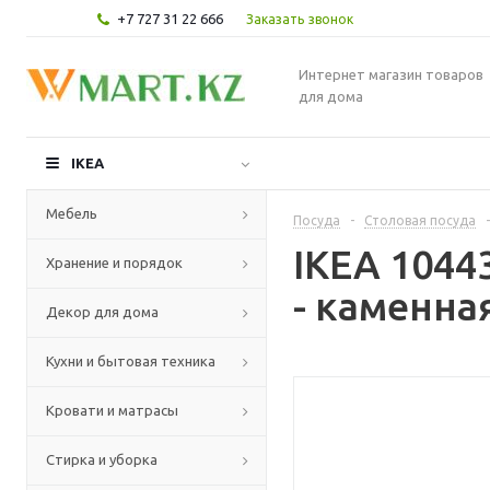
+7 727 31 22 666
Заказать звонок
Интернет магазин товаров
для дома
IKEA
Мебель
Посуда
-
Столовая посуда
-
IKEA 104
Хранение и порядок
- каменна
Декор для дома
Кухни и бытовая техника
Кровати и матрасы
Стирка и уборка