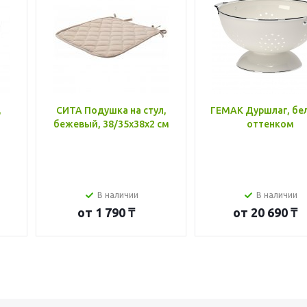
,
СИТА Подушка на стул,
ГЕМАК Дуршлаг, бе
бежевый, 38/35x38x2 см
оттенком
В наличии
В наличии
от
1 790 ₸
от
20 690 ₸