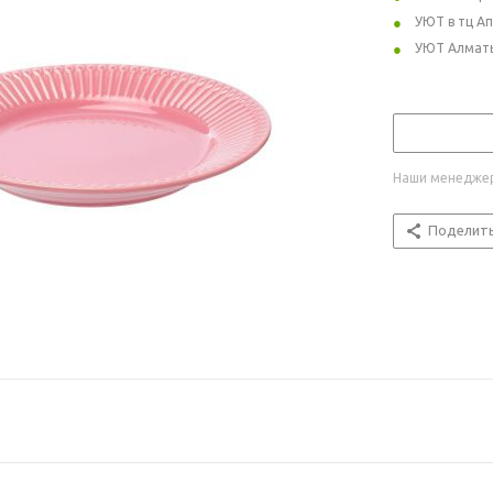
УЮТ в тц А
УЮТ Алмат
Наши менеджер
Поделит