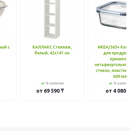
лый с
КАЛЛАКС Стеллаж,
ИКЕА/365+ Конт
белый, 42x147 см
для продукто
крышкой,
четырехугольной
стекло, пластик 
600 мл
В наличии
В наличи
от
69 590 ₸
от
4 080 ₸