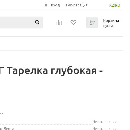
Вход
Регистрация
KZ
|
RU
0
Корзина
пуста
 Тарелка глубокая -
ии
а
Нет в наличии
к, Лента
Нет в наличии