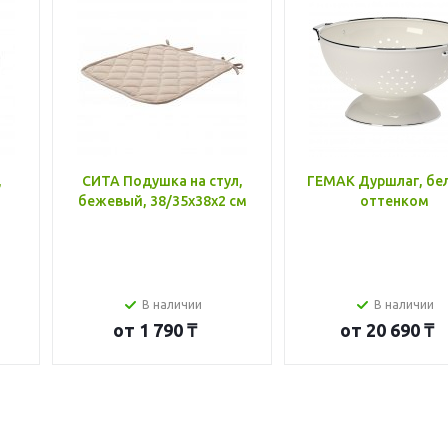
,
СИТА Подушка на стул,
ГЕМАК Дуршлаг, бе
бежевый, 38/35x38x2 см
оттенком
В наличии
В наличии
от
1 790 ₸
от
20 690 ₸