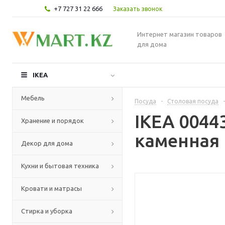
+7 727 31 22 666
Заказать звонок
Интернет магазин товаров
для дома
IKEA
Мебель
Посуда
-
Столовая посуда
-
IKEA 0044
Хранение и порядок
каменная 
Декор для дома
Кухни и бытовая техника
Кровати и матрасы
Стирка и уборка