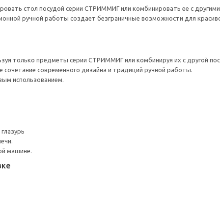
ровать стол посудой серии СТРИММИГ или комбинировать ее с другими
ионной ручной работы создает безграничные возможности для красиво
ьзуя только предметы серии СТРИММИГ или комбинируя их с другой по
 сочетание современного дизайна и традиций ручной работы.
вым использованием.
 глазурь
ечи.
ой машине.
вке