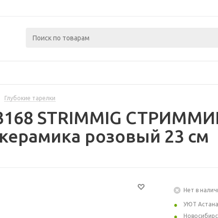
Глубокие тарелки
3168 STRIMMIG СТРИММИГ
керамика розовый 23 см
Нет в налич
УЮТ Астан
Новосибирс