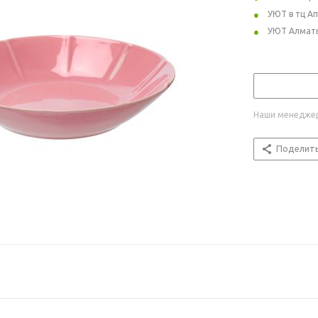
УЮТ в тц А
УЮТ Алмат
Наши менеджер
Поделит