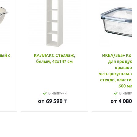
лый с
КАЛЛАКС Стеллаж,
ИКЕА/365+ Конт
белый, 42x147 см
для продукто
крышкой,
четырехугольной
стекло, пластик 
600 мл
В наличии
В наличи
от
69 590 ₸
от
4 080 ₸