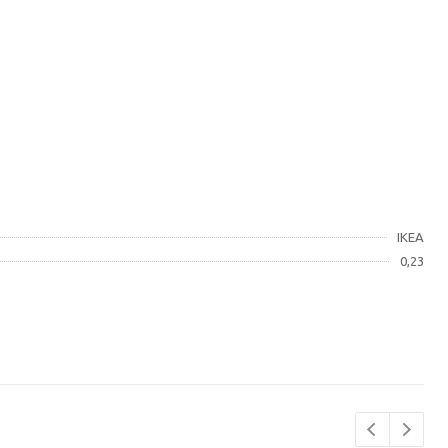
IKEA
0,23