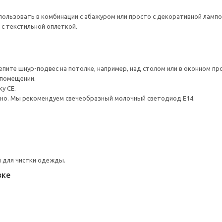
ользовать в комбинации с абажуром или просто с декоративной лампоч
 с текстильной оплеткой.
пите шнур-подвес на потолке, например, над столом или в оконном пр
 помещении.
у CE.
но. Мы рекомендуем свечеобразный молочный светодиод Е14.
 для чистки одежды.
вке