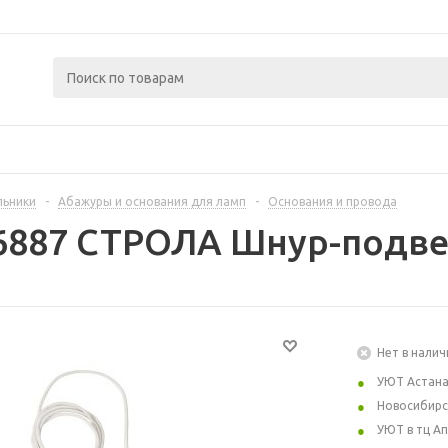
льники
-
Абажуры и основания для ламп
-
Основания и провода
6887 СТРОЛА Шнур-подвес
Нет в налич
УЮТ Астан
Новосибирс
УЮТ в тц А