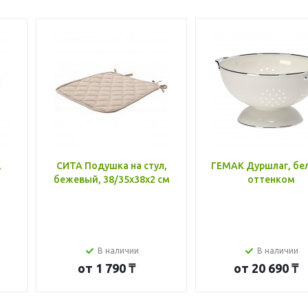
,
СИТА Подушка на стул,
ГЕМАК Дуршлаг, бе
бежевый, 38/35x38x2 см
оттенком
В наличии
В наличии
от
1 790 ₸
от
20 690 ₸