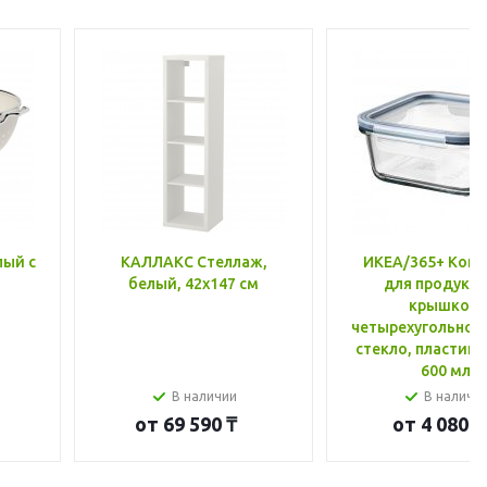
лый с
КАЛЛАКС Стеллаж,
ИКЕА/365+ Конт
белый, 42x147 см
для продукто
крышкой,
четырехугольной
стекло, пластик 
600 мл
В наличии
В наличи
от
69 590 ₸
от
4 080 ₸