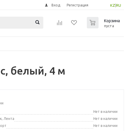
Вход
Регистрация
KZ
|
RU
0
Корзина
пуста
, белый, 4 м
ии
а
Нет в наличии
к, Лента
Нет в наличии
порт
Нет в наличии