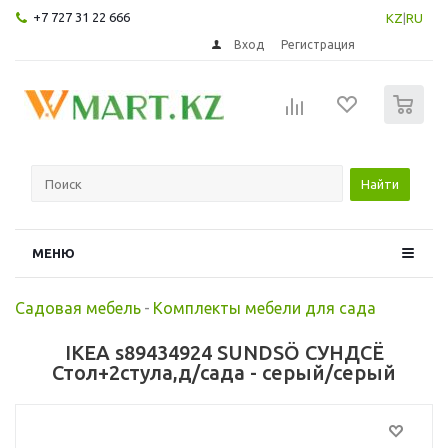
+7 727 31 22 666
KZ
|
RU
Вход
Регистрация
0
Найти
МЕНЮ
Садовая мебель
-
Комплекты мебели для сада
IKEA s89434924 SUNDSÖ СУНДСЁ
Стол+2стула,д/сада - серый/серый