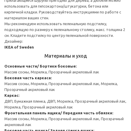
Прилагающиеся шурупы пригодны для дерева, а дюбели можно
использовать для гипсокартона/штукатурки, бетона или
кирпичной кладки. Руководствуйтесь инструкциями по работе с
материалом ваших стен.
Мы рекомендуем использовать пеленальную подстилку,
подходящую по размеру к пеленальному столику, макс. толщина 2
см. Кладите подстилку по центру пеленальной поверхности.
Дизайнер:
IKEA of Sweden
Материалы и уход
Основные части/ Бортики боковые:
Массив сосны, Морилка, Прозрачный акриловый лак
Боковая часть каркаса:
Массив сосны, Морилка, Прозрачный акриловый лак, Морилка,
Прозрачный акриловый лак
Каркас:
ДВП, Бумажная пленка, ДВП, Морилка, Прозрачный акриловый лак,
Морилка, Прозрачный акриловый лак
Фронтальная панель ящика/ Передняя часть обвязки:
Массив сосны, Морилка, Прозрачный акриловый лак, Прозрачный
акриловый лак
Боковая часть ящика/ Задняя стенка ящика: