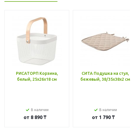
РИСАТОРП Корзина,
СИТА Подушка на стул,
белый, 25x26x18 см
бежевый, 38/35x38x2 см
В наличии
В наличии
от
8 890 ₸
от
1 790 ₸