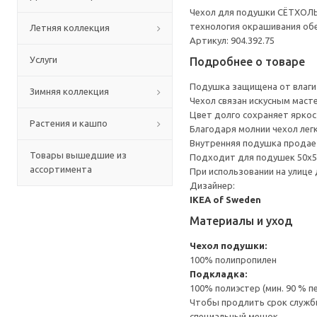
Чехол для подушки СЁТХОЛЬ
технология окрашивания обе
Летняя коллекция
Артикул: 904.392.75
Услуги
Подробнее о товаре
Подушка защищена от влаги
Зимняя коллекция
Чехол связан искусным маст
Цвет долго сохраняет яркост
Растения и кашпо
Благодаря молнии чехол легк
Внутренняя подушка продае
Товары вышедшие из
Подходит для подушек 50x5
ассортимента
При использовании на улице
Дизайнер:
IKEA of Sweden
Материалы и уход
Чехол подушки:
100% полипропилен
Подкладка:
100% полиэстер (мин. 90 % 
Чтобы продлить срок службы
специальный мешок.