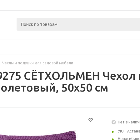
Чехлы и подушки для садовой мебели
9275 СЁТХОЛЬМЕН Чехол 
олетовый, 50x50 см
Нет в налич
УЮТ Астан
Новосибирс