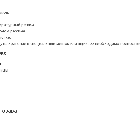
ркой.
ературный режим.
урном режиме.
истке.
 на хранение в специальный мешок или ящик, ее необходимо полность
вке
Н
лицы
товара