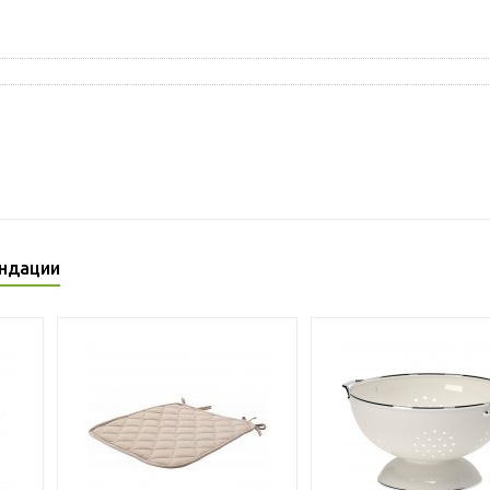
ндации