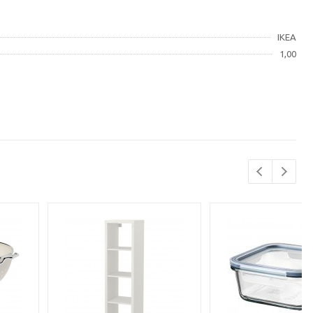
IKEA
1,00