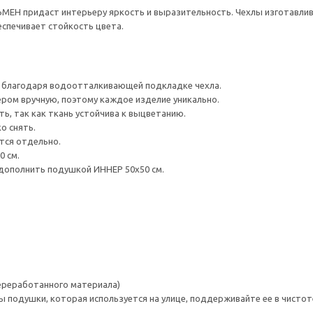
МЕН придаст интерьеру яркость и выразительность. Чехлы изготавлив
спечивает стойкость цвета.
 благодаря водоотталкивающей подкладке чехла.
ером вручную, поэтому каждое изделие уникально.
ь, так как ткань устойчива к выцветанию.
о снять.
тся отдельно.
0 см.
 дополнить подушкой ИННЕР 50x50 см.
переработанного материала)
 подушки, которая используется на улице, поддерживайте ее в чистот