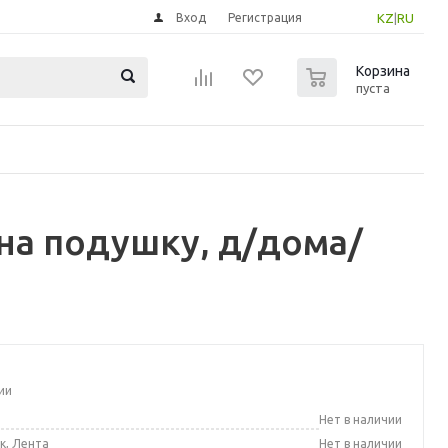
Вход
Регистрация
KZ
|
RU
0
Корзина
пуста
на подушку, д/дома/
ии
а
Нет в наличии
к, Лента
Нет в наличии