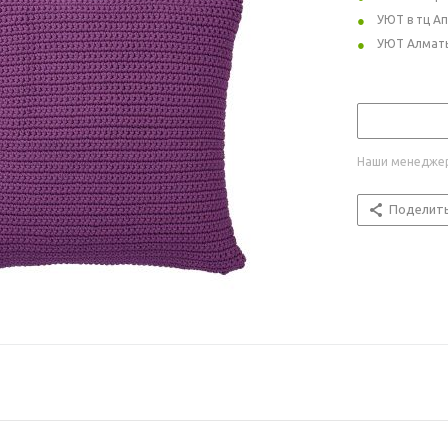
УЮТ в тц А
УЮТ Алмат
Наши менеджер
Поделит