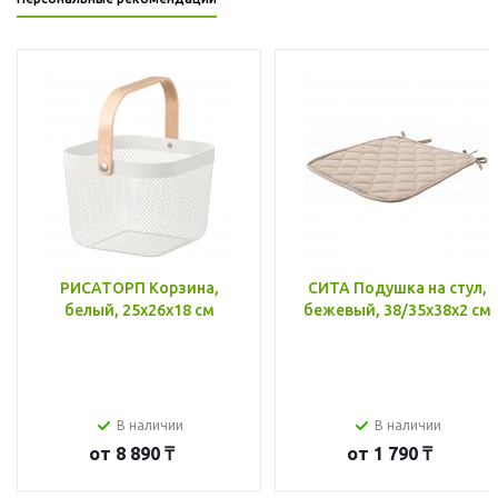
РИСАТОРП Корзина,
СИТА Подушка на стул,
белый, 25x26x18 см
бежевый, 38/35x38x2 см
В наличии
В наличии
от
8 890 ₸
от
1 790 ₸