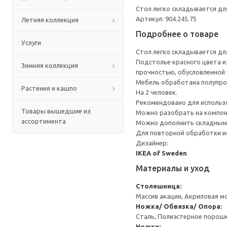
Стол легко складывается дл
Артикул: 904.245.75
Летняя коллекция
Подробнее о товаре
Услуги
Стол легко складывается дл
Подстолье красного цвета и
Зимняя коллекция
прочностью, обусловленной
Мебель обработана полупро
Растения и кашпо
На 2 человек.
Рекомендовано для использо
Товары вышедшие из
Можно разобрать на компоне
ассортимента
Можно дополнить складным
Для повторной обработки ис
Дизайнер:
IKEA of Sweden
Материалы и уход
Столешница:
Массив акации, Акриловая м
Ножка/ Обвязка/ Опора:
Сталь, Полиэстерное порош
Ножки: