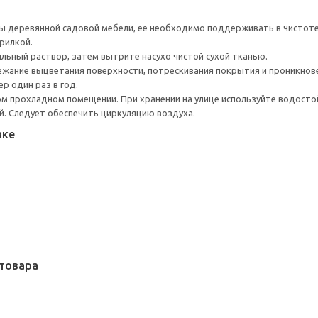
 деревянной садовой мебели, ее необходимо поддерживать в чистоте
рилкой.
ыльный раствор, затем вытрите насухо чистой сухой тканью.
бежание выцветания поверхности, потрескивания покрытия и проникно
р один раз в год.
ом прохладном помещении. При хранении на улице используйте водостой
ей. Следует обеспечить циркуляцию воздуха.
вке
товара