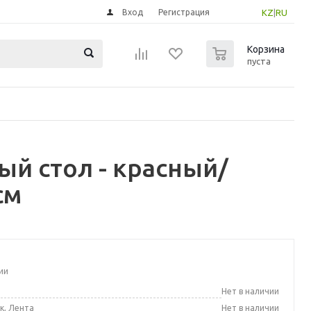
Вход
Регистрация
KZ
|
RU
0
Корзина
пуста
й стол - красный/
см
ии
а
Нет в наличии
к, Лента
Нет в наличии