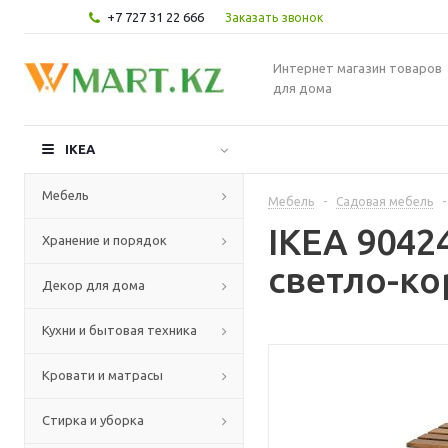
+7 727 31 22 666
Заказать звонок
Интернет магазин товаров
для дома
IKEA
Мебель
Мебель
-
Садовая мебель
-
IKEA 9042
Хранение и порядок
светло-ко
Декор для дома
Кухни и бытовая техника
Кровати и матрасы
Стирка и уборка