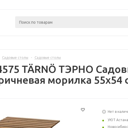
Садовые столы
-
Садовые столы
4575 TÄRNÖ ТЭРНО Садовы
ричневая морилка 55x54 
Нет в налич
УЮТ Астан
Новосибирс