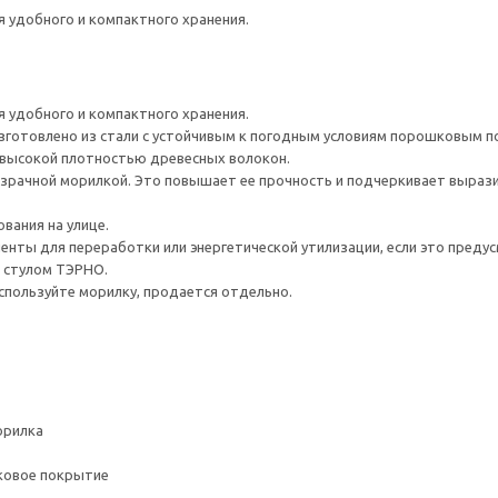
я удобного и компактного хранения.
я удобного и компактного хранения.
зготовлено из стали с устойчивым к погодным условиям порошковым п
 высокой плотностью древесных волокон.
зрачной морилкой. Это повышает ее прочность и подчеркивает выраз
вания на улице.
нты для переработки или энергетической утилизации, если это предус
 стулом ТЭРНО.
пользуйте морилку, продается отдельно.
орилка
ковое покрытие