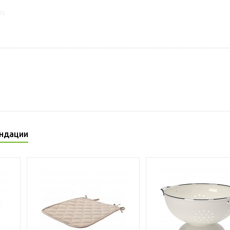
75
ндации