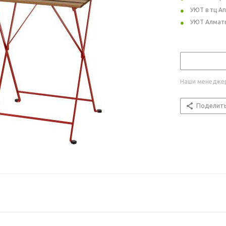
УЮТ в тц А
УЮТ Алмат
Наши менеджер
Поделит