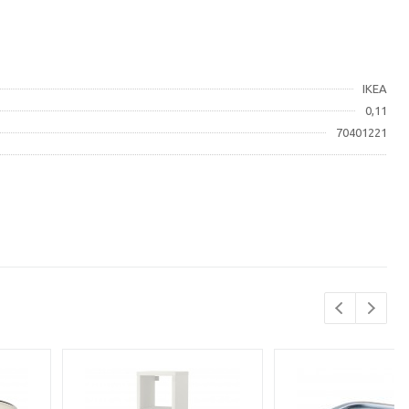
IKEA
0,11
70401221