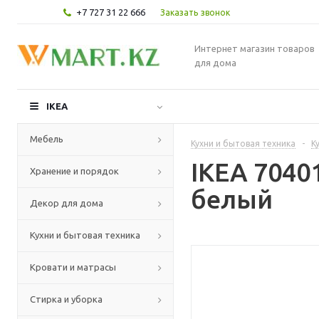
+7 727 31 22 666
Заказать звонок
Интернет магазин товаров
для дома
IKEA
Мебель
Кухни и бытовая техника
-
К
IKEA 7040
Хранение и порядок
белый
Декор для дома
Кухни и бытовая техника
Кровати и матрасы
Стирка и уборка