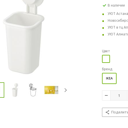
В наличии
УЮТ Астан
Новосибирс
УЮТ в тц А
УЮТ Алмат
Цвет
Бренд
IKEA
Поделит