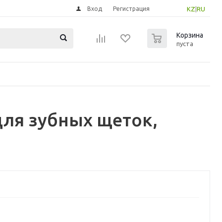
Вход
Регистрация
KZ
|
RU
0
Корзина
пуста
для зубных щеток,