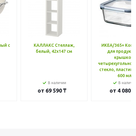
лый с
КАЛЛАКС Стеллаж,
ИКЕА/365+ Конт
белый, 42x147 см
для продукто
крышкой,
четырехугольной
стекло, пластик 
600 мл
В наличии
В наличи
от
69 590 ₸
от
4 080 ₸