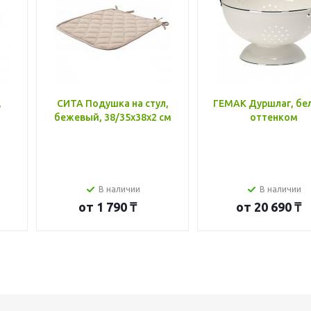
,
СИТА Подушка на стул,
ГЕМАК Дуршлаг, бе
бежевый, 38/35x38x2 см
оттенком
В наличии
В наличии
от
1 790 ₸
от
20 690 ₸