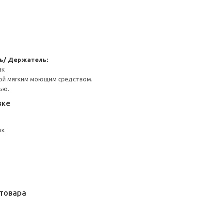
ь/ Держатель:
ик
ой мягким моющим средством.
ью.
вке
ок
товара