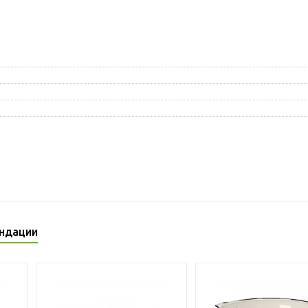
ндации