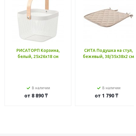
РИСАТОРП Корзина,
СИТА Подушка на стул,
белый, 25x26x18 см
бежевый, 38/35x38x2 см
В наличии
В наличии
от
8 890 ₸
от
1 790 ₸