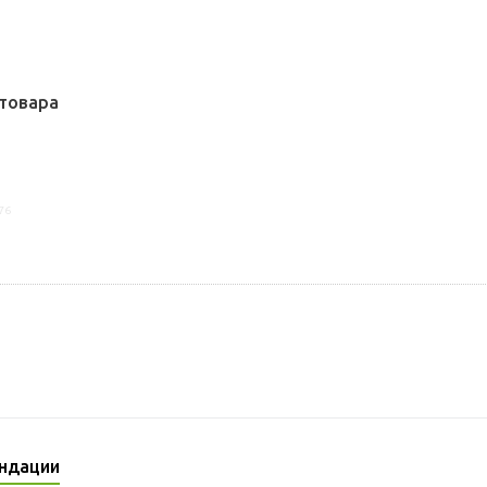
товара
76
ндации