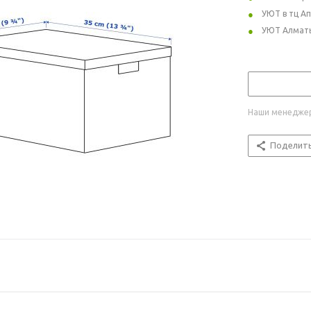
УЮТ в тц А
УЮТ Алмат
Наши менеджер
Поделит