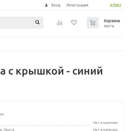
Вход
Регистрация
KZ
|
RU
0
Корзина
пуста
а с крышкой - синий
ии
а
Нет в наличии
к, Лента
Нет в наличии