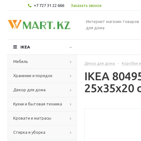
+7 727 31 22 666
Заказать звонок
Интернет магазин товаров
для дома
IKEA
Мебель
Декор для дома
-
Коробки и
IKEA 8049
Хранение и порядок
25x35x20 
Декор для дома
Кухни и бытовая техника
Кровати и матрасы
Стирка и уборка