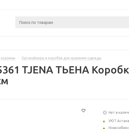
 корзины
-
Органайзеры и коробки для хранения одежды
5361 TJENA ТЬЕНА Коробк
см
Нет в налич
УЮТ Астан
Новосибирс