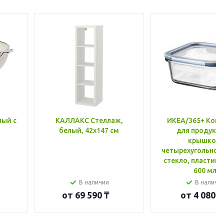
лый с
КАЛЛАКС Стеллаж,
ИКЕА/365+ Конт
белый, 42x147 см
для продукто
крышкой,
четырехугольной
стекло, пластик 
600 мл
В наличии
В наличи
от
69 590 ₸
от
4 080 ₸