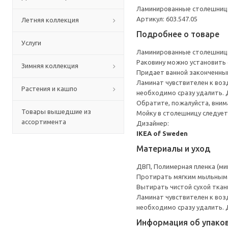
Ламинированные столешницы 
Артикул: 603.547.05
Летняя коллекция
Подробнее о товаре
Услуги
Ламинированные столешницы 
Раковину можно установить с
Зимняя коллекция
Придает ванной законченны
Ламинат чувствителен к воз
Растения и кашпо
необходимо сразу удалить.
Обратите, пожалуйста, вним
Товары вышедшие из
Мойку в столешницу следует 
ассортимента
Дизайнер:
IKEA of Sweden
Материалы и уход
ДВП, Полимерная пленка (ми
Протирать мягким мыльным
Вытирать чистой сухой ткан
Ламинат чувствителен к воз
необходимо сразу удалить.
Информация об упако