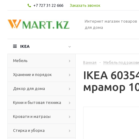
+7 727 31 22 666
Заказать звонок
Интернет магазин товаров
для дома
IKEA
Мебель
Ванная
-
Мебель под раков
IKEA 6035
Хранение и порядок
мрамор 10
Декор для дома
Кухни и бытовая техника
Кровати и матрасы
Стирка и уборка