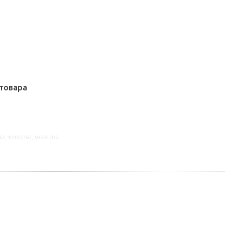
товара
62, 40492760, 60354705