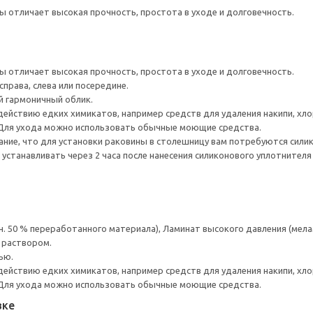
отличает высокая прочность, простота в уходе и долговечность.
отличает высокая прочность, простота в уходе и долговечность.
права, слева или посередине.
й гармоничный облик.
действию едких химикатов, например средств для удаления накипи, хлор
 Для ухода можно использовать обычные моющие средства.
ание, что для установки раковины в столешницу вам потребуются сили
устанавливать через 2 часа после нанесения силиконового уплотнителя
н. 50 % переработанного материала), Ламинат высокого давления (мела
 раствором.
ью.
действию едких химикатов, например средств для удаления накипи, хлор
 Для ухода можно использовать обычные моющие средства.
вке