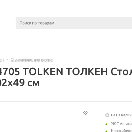
ину
-
Столешницы для ванной
4705 TOLKEN ТОЛКЕН Сто
2x49 см
Нет в налич
УЮТ Астан
Новосибирс