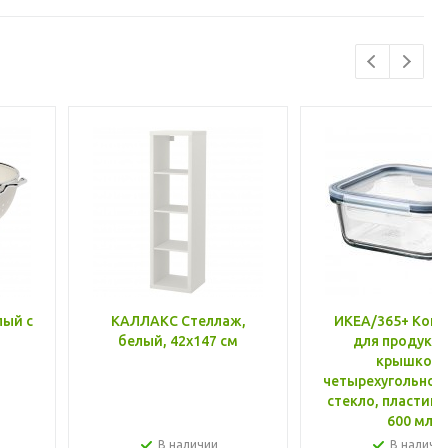
лый с
КАЛЛАКС Стеллаж,
ИКЕА/365+ Конт
белый, 42x147 см
для продукто
крышкой,
четырехугольной
стекло, пластик 
600 мл
В наличии
В наличи