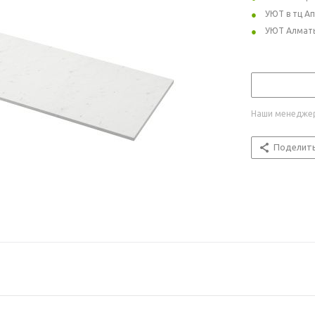
УЮТ в тц А
УЮТ Алмат
Наши менеджер
Поделит