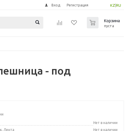
Вход
Регистрация
KZ
|
RU
0
Корзина
пуста
лешница - под
ии
а
Нет в наличии
к, Лента
Нет в наличии