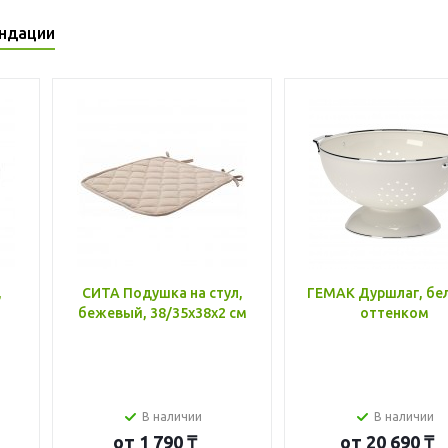
ндации
,
СИТА Подушка на стул,
ГЕМАК Дуршлаг, бе
бежевый, 38/35x38x2 см
оттенком
В наличии
В наличии
от
1 790 ₸
от
20 690 ₸