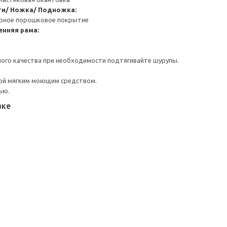
ти/ Ножка/ Подножка:
ерное порошковое покрытие
енняя рама:
ого качества при необходимости подтягивайте шурупы.
ой мягким моющим средством.
ью.
вке