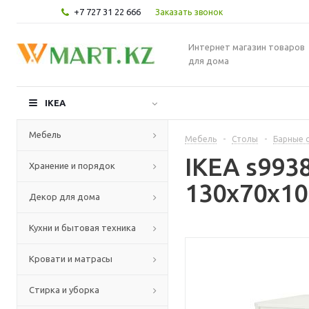
+7 727 31 22 666
Заказать звонок
Интернет магазин товаров
для дома
IKEA
Мебель
Мебель
-
Столы
-
Барные 
IKEA s99
Хранение и порядок
130x70x10
Декор для дома
Кухни и бытовая техника
Кровати и матрасы
Стирка и уборка