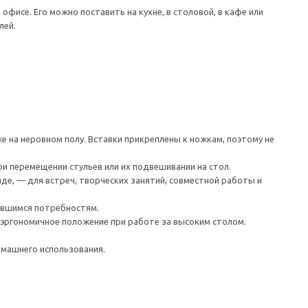
фисе. Его можно поставить на кухне, в столовой, в кафе или
лей.
е на неровном полу. Вставки прикреплены к ножкам, поэтому не
и перемещении стульев или их подвешивании на стол.
е, — для встреч, творческих занятий, совместной работы и
ившимся потребностям.
ргономичное положение при работе за высоким столом.
омашнего использования.