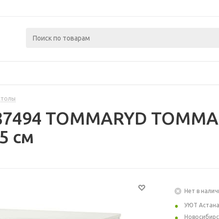
столы
387494 TOMMARYD ТОММА
5 см
Нет в налич
УЮТ Астан
Новосибирс