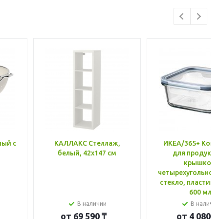
лый с
КАЛЛАКС Стеллаж,
ИКЕА/365+ Конт
белый, 42x147 см
для продукто
крышкой,
четырехугольной
стекло, пластик 
600 мл
В наличии
В наличи
от
69 590 ₸
от
4 080 ₸