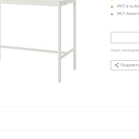
УЮТ в тц А
УЮТ Алмат
Наши менеджер
Поделит