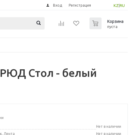
Вход
Регистрация
KZ
|
RU
0
Корзина
пуста
РЮД Стол - белый
ии
а
Нет в наличии
к, Лента
Нет в наличии