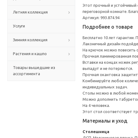
Этот прочный и устойчивый с
переговорной комнате. Благ
Летняя коллекция
Артикул: 993.874.94
Услуги
Подробнее о товаре
Бесплатно 10 лет гарантии.
Зимняя коллекция
Лаконичный дизайн подойде
На крючок можно повесить с
Растения и кашпо
Прочная ламинированная по
Вставки на концах ножек ре
Товары вышедшие из
выпадут и не потеряются.
ассортимента
Прочная окантовка защитит 
Комбинируйте любое количес
индивидуальных задач.
Столы можно в любой момен
Можно дополнить табуретом
На 4 человека.
Этот стол соответствует тр
Материалы и уход
Столешница
ДСП, Меламиновая пленка, П