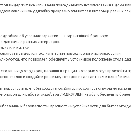
тол выдержит все испытания повседневного использования в доме или о
одаря лаконичному дизайну прекрасно впишется в интерьер разных сти
 Подробнее об условиях гарантии — в гарантийной брошюре.
т для самых разных интерьеров.
умку или куртку.
верхность выдержит все испытания повседневного использования.
гулируются, что позволяет обеспечить устойчивое положение стола даж
столешницу от ударов, царапин и трещин, которые могут произойти пр
тво столов и создайте решение, которое подходит вам и вашей команд
т переставить, чтобы создать комбинацию, соответствующую измен
-опорой для работы сидя/стоя ЛИДКУЛЛЕН, чтобы обеспечить более э
ебованиям к безопасности, прочности и устойчивости для бытового/д
ластиковая окантовка