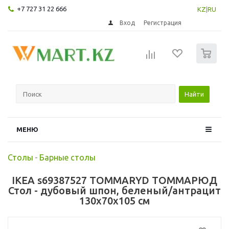
+7 727 31 22 666
KZ
|
RU
Вход
Регистрация
0
Найти
МЕНЮ
Столы
-
Барные столы
IKEA s69387527 TOMMARYD ТОММАРЮД
Стол - дубовый шпон, беленый/антрацит
130x70x105 см