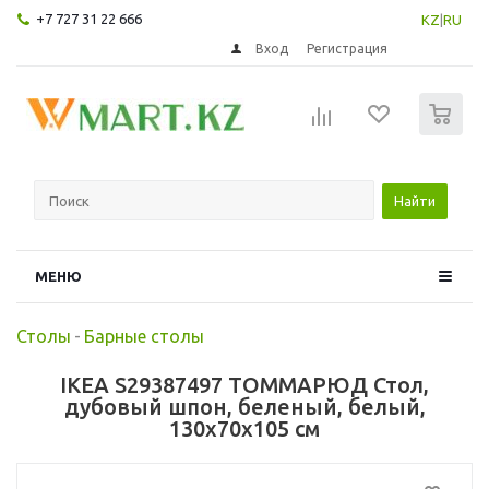
+7 727 31 22 666
KZ
|
RU
Вход
Регистрация
0
Найти
МЕНЮ
Столы
-
Барные столы
IKEA S29387497 ТОММАРЮД Стол,
дубовый шпон, беленый, белый,
130x70x105 см