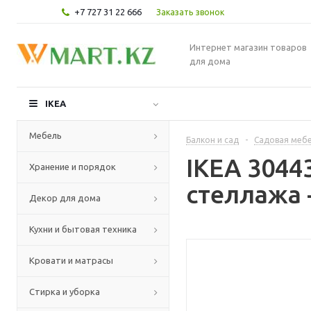
+7 727 31 22 666
Заказать звонок
Интернет магазин товаров
для дома
IKEA
Мебель
Балкон и сад
-
Садовая мебе
IKEA 3044
Хранение и порядок
стеллажа 
Декор для дома
Кухни и бытовая техника
Кровати и матрасы
Стирка и уборка