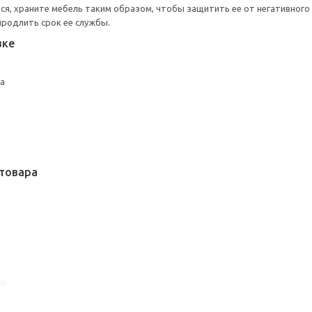
тся, храните мебель таким образом, чтобы защитить ее от негативног
продлить срок ее службы.
вке
жа
товара
00