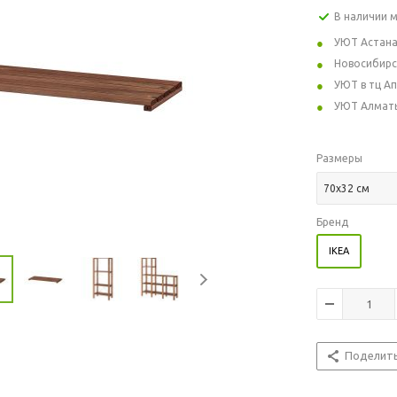
В наличии 
УЮТ Астан
Новосибирс
УЮТ в тц А
УЮТ Алмат
Размеры
70x32 см
Бренд
IKEA
Поделит