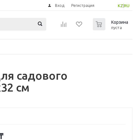
Вход
Регистрация
KZ
|
RU
0
Корзина
пуста
для садового
32 см
₸