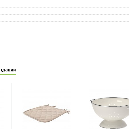
ндации