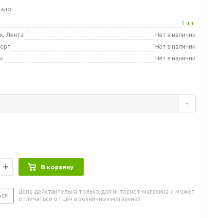
мало
а
1 шт.
к, Лента
Нет в наличии
порт
Нет в наличии
ы
Нет в наличии
В корзину
Цена действительна только для интернет-магазина и может
ься
отличаться от цен в розничных магазинах