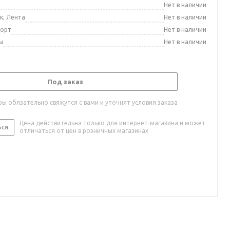
а
Нет в наличии
к, Лента
Нет в наличии
порт
Нет в наличии
ы
Нет в наличии
Под заказ
ы обязательно свяжутся с вами и уточнят условия заказа
Цена действительна только для интернет-магазина и может
ься
отличаться от цен в розничных магазинах