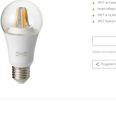
УЮТ Астан
Новосибирс
УЮТ в тц А
УЮТ Алмат
Наши менеджер
Поделит