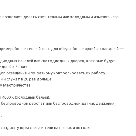
а позволяет делать свет теплым или холодным и изменять его
имер, более теплый свет для обеда, более яркий и холодный —
диодных панелей или светодиодных дверец, которые будут
одный в 3 шага.
упп освещения и по-разному контролировать их работу.
 и служат в 20 раз дольше.
у электричества.
 4000 К (холодный белый).
, беспроводной реостат или беспроводной датчик движения),
т.
оздаст узоры света и тени на стенах и потолке.