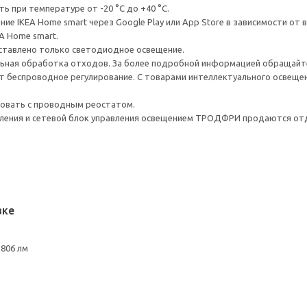
ь при температуре от -20 °C до +40 °C.
ие IKEA Home smart через Google Play или App Store в зависимости от
A Home smart.
ставлено только светодиодное освещение.
ьная обработка отходов. За более подробной информацией обращайте
 беспроводное регулирование. С товарами интеллектуального освеще
зовать с проводным реостатом.
вления и сетевой блок управления освещением ТРОДФРИ продаются от
вке
806 лм