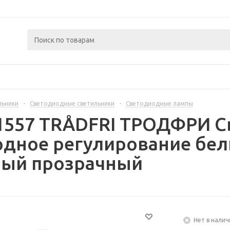
льники
-
Светодиодные светильники
-
Светодиодные лампы
1557 TRÅDFRI ТРОДФРИ С
одное регулирование бел
ый прозрачный
Нет в налич