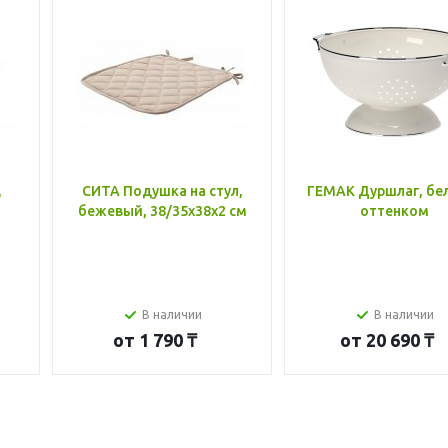
,
СИТА Подушка на стул,
ГЕМАК Дуршлаг, бе
бежевый, 38/35x38x2 см
оттенком
В наличии
В наличии
от
1 790 ₸
от
20 690 ₸