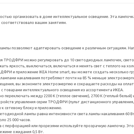
остью организовать в доме интеллектуальное освещение. Эта лампочк
 соответствовало вашим занятиям.
ампы позволяют адаптировать освещение к различным ситуациям. Напр
ия ТРОДФРИ можно регулировать до 10 светодиодных лампочек, свето
ать яркость, выключаться, включаться и менять свет с теплого на хол
ДФРИ и приложение IKEA Home smart, вы можете создать несколько гр
лампами накаливания потребляют почти на 85 % меньше электроэнергии
вещения, вы экономите электроэнергию и сокращаете расходы на оплат
с товарами интеллектуального освещения из ассортимента ИКЕА.
переключать между 2200 К (теплое свечение), 2700 К (теплый белый) и
тройств управления серии ТРОДФРИ (пульт дистанционного управления
 к сетевому блоку и приложению.
ветодиодной лампы равна интенсивности света лампы накаливания 60 В
ло 25 000 часов.
 с перфорацией или прорезями используйте прозрачную лампочку. Это с
ежиме ожидания 0,5 Вт.