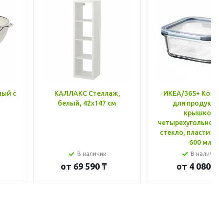
лый с
КАЛЛАКС Стеллаж,
ИКЕА/365+ Конт
белый, 42x147 см
для продукто
крышкой,
четырехугольной
стекло, пластик 
600 мл
В наличии
В наличи
от
69 590 ₸
от
4 080 ₸