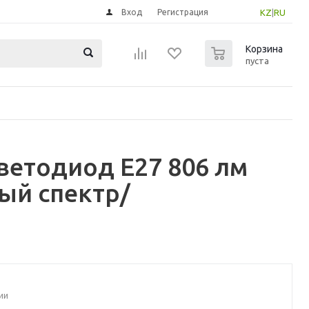
Вход
Регистрация
KZ
|
RU
0
Корзина
пуста
ветодиод E27 806 лм
ый спектр/
ии