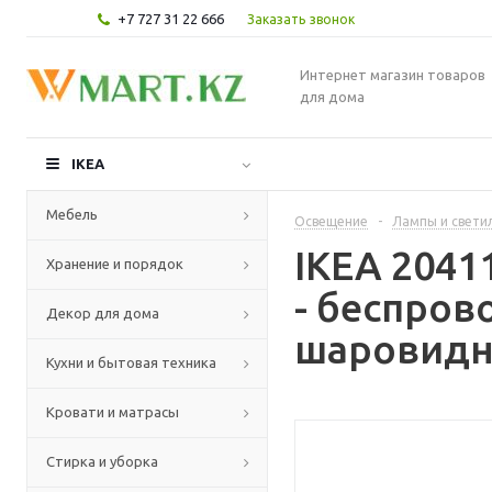
+7 727 31 22 666
Заказать звонок
Интернет магазин товаров
для дома
IKEA
Мебель
Освещение
-
Лампы и свети
IKEA 2041
Хранение и порядок
- беспров
Декор для дома
шаровидн
Кухни и бытовая техника
Кровати и матрасы
Стирка и уборка