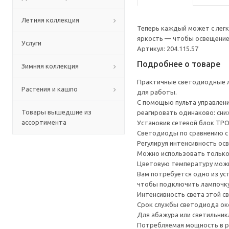
Летняя коллекция
Теперь каждый может с легк
яркость — чтобы освещение
Услуги
Артикул: 204.115.57
Подробнее о товаре
Зимняя коллекция
Практичные светодиодные л
Растения и кашпо
для работы.
С помощью пульта управлен
Товары вышедшие из
реагировать одинаково: сниж
ассортимента
Установив сетевой блок ТРО
Светодиоды по сравнению с 
Регулируя интенсивность ос
Можно использовать только 
Цветовую температуру можно 
Вам потребуется одно из ус
чтобы подключить лампочку
Интенсивность света этой с
Срок службы светодиода око
Для абажура или светильника
Потребляемая мощность в р