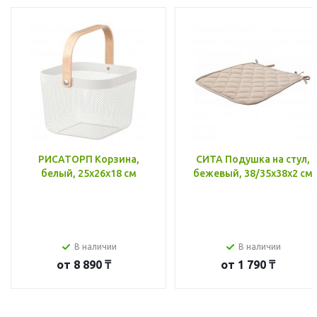
РИСАТОРП Корзина,
СИТА Подушка на стул,
белый, 25x26x18 см
бежевый, 38/35x38x2 см
В наличии
В наличии
от
8 890 ₸
от
1 790 ₸