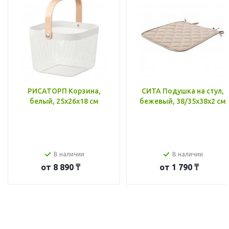
РИСАТОРП Корзина,
СИТА Подушка на стул,
белый, 25x26x18 см
бежевый, 38/35x38x2 см
В наличии
В наличии
от
8 890 ₸
от
1 790 ₸