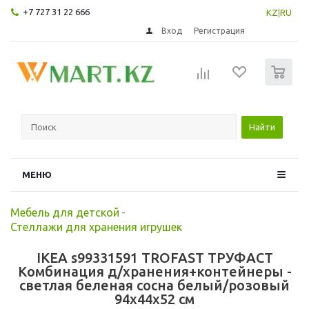
+7 727 31 22 666
KZ
|
RU
Вход
Регистрация
0
Найти
МЕНЮ
Мебель для детской
-
Стеллажи для хранения игрушек
IKEA s99331591 TROFAST ТРУФАСТ
Комбинация д/хранения+контейнеры -
светлая беленая сосна белый/розовый
94x44x52 см