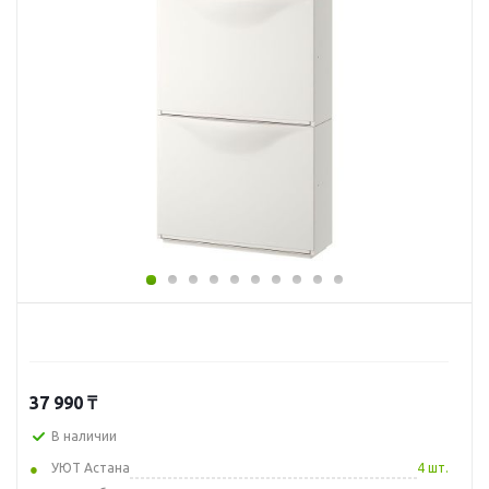
37 990
₸
В наличии
УЮТ Астана
4 шт.