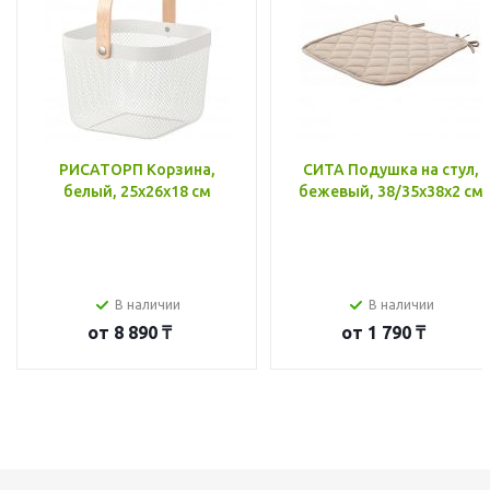
РИСАТОРП Корзина,
СИТА Подушка на стул,
белый, 25x26x18 см
бежевый, 38/35x38x2 см
В наличии
В наличии
от
8 890 ₸
от
1 790 ₸