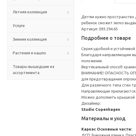
Летняя коллекция
Детям нужно пространство д
ребенок сможет легко выдви
Услуги
Артикул: 093.294.65
Подробнее о товаре
Зимняя коллекция
Серия удобной и устойчивой
Растения и кашпо
Благодаря направляющим вы 
положение.
Товары вышедшие из
Вертикальный способ хране
ассортимента
ВНИМАНИЕ! ОПАСНОСТЬ ОПРОК
для предотвращения опрок
Для различного типа стен т
Направляющие прилагаются
Можно дополнить крышкой
Дизайнер:
Studio Copenhagen
Материалы и уход
Каркас
Основные части:
ДСП, Бумажная пленка, Плас