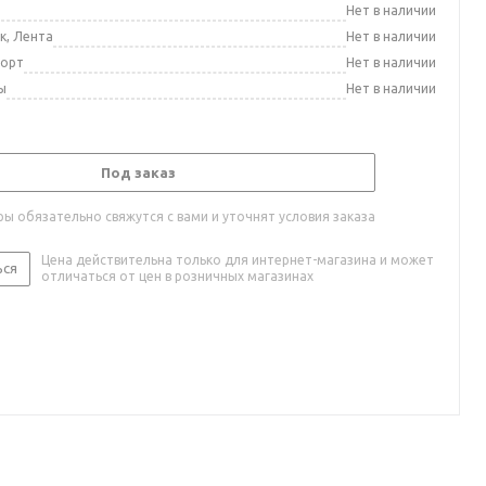
а
Нет в наличии
к, Лента
Нет в наличии
порт
Нет в наличии
ы
Нет в наличии
Под заказ
ы обязательно свяжутся с вами и уточнят условия заказа
Цена действительна только для интернет-магазина и может
ься
отличаться от цен в розничных магазинах