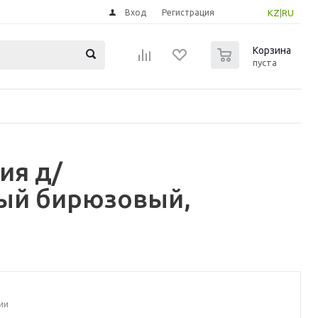
Вход
Регистрация
KZ
|
RU
0
Корзина
пуста
ия д/
лый бирюзовый,
ии