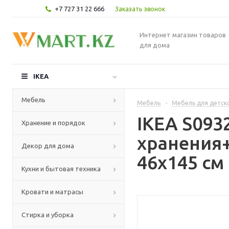
+7 727 31 22 666
Заказать звонок
Интернет магазин товаров
для дома
IKEA
Мебель
Мебель
-
Мебель для детск
IKEA S093
Хранение и порядок
хранения
Декор для дома
46x145 см
Кухни и бытовая техника
Кровати и матрасы
Стирка и уборка