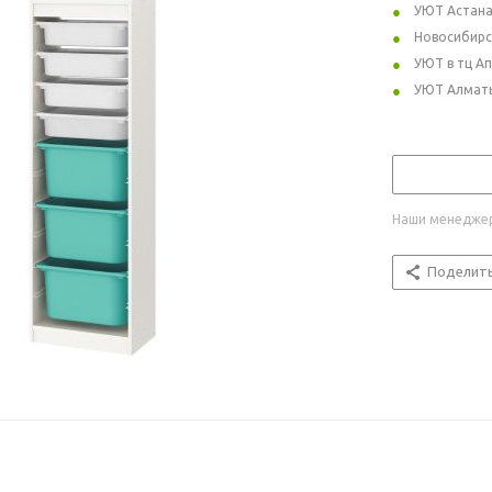
УЮТ Астан
Новосибирс
УЮТ в тц А
УЮТ Алмат
Наши менеджер
Поделит