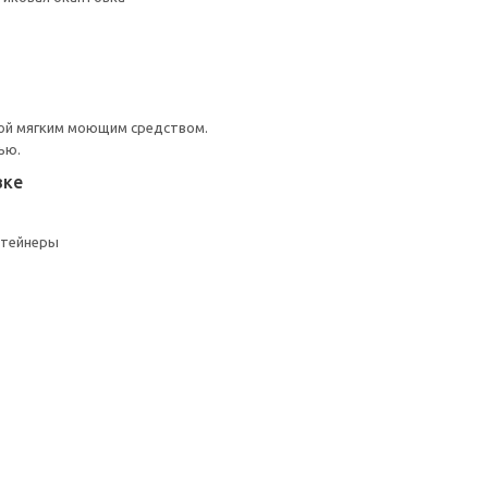
ой мягким моющим средством.
ью.
вке
нтейнеры