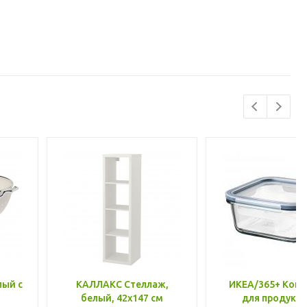
лый с
КАЛЛАКС Стеллаж,
ИКЕА/365+ Конт
белый, 42x147 см
для продукто