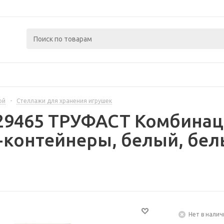
ой
-
Стеллажи для хранения игрушек
29465 ТРУФАСТ Комбинац
+контейнеры, белый, бе
Нет в налич