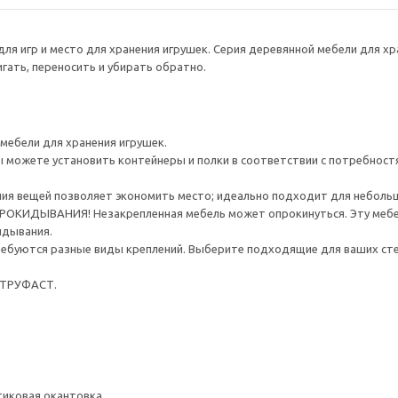
ля игр и место для хранения игрушек. Серия деревянной мебели для 
гать, переносить и убирать обратно.
 мебели для хранения игрушек.
можете установить контейнеры и полки в соответствии с потребност
ния вещей позволяет экономить место; идеально подходит для неболь
ИДЫВАНИЯ! Незакрепленная мебель может опрокинуться. Эту мебель
идывания.
ребуются разные виды креплений. Выберите подходящие для ваших стен 
.
 ТРУФАСТ.
тиковая окантовка