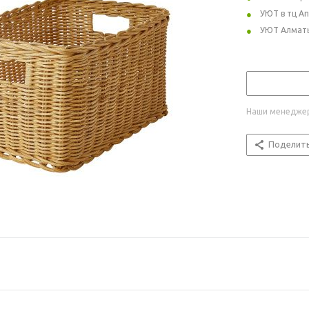
УЮТ в тц А
УЮТ Алмат
Наши менеджер
Поделит