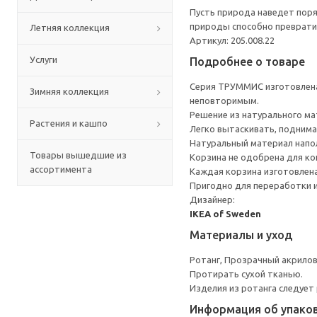
Пусть природа наведет поря
природы способно преврати
Летняя коллекция
Артикул: 205.008.22
Услуги
Подробнее о товаре
Серия ТРУММИС изготовлена
Зимняя коллекция
неповторимым.
Решение из натурального мат
Растения и кашпо
Легко вытаскивать, поднима
Натуральный материал напол
Товары вышедшие из
Корзина не одобрена для кон
ассортимента
Каждая корзина изготовлена
Пригодно для переработки и
Дизайнер:
IKEA of Sweden
Материалы и уход
Ротанг, Прозрачный акрило
Протирать сухой тканью.
Изделия из ротанга следует
Информация об упако