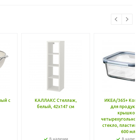
лый с
КАЛЛАКС Стеллаж,
ИКЕА/365+ Конт
белый, 42x147 см
для продукто
крышкой,
четырехугольной
стекло, пластик 
600 мл
В наличии
В наличи