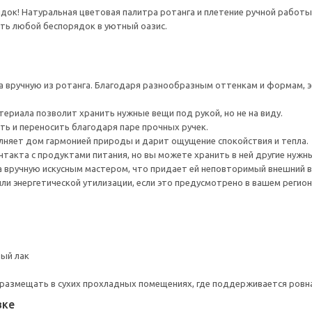
док! Натуральная цветовая палитра ротанга и плетение ручной работы
ть любой беспорядок в уютный оазис.
 вручную из ротанга. Благодаря разнообразным оттенкам и формам, 
ериала позволит хранить нужные вещи под рукой, но не на виду.
ть и переносить благодаря паре прочных ручек.
няет дом гармонией природы и дарит ощущение спокойствия и тепла.
такта с продуктами питания, но вы можете хранить в ней другие нужны
 вручную искусным мастером, что придает ей неповторимый внешний в
ли энергетической утилизации, если это предусмотрено в вашем регион
вый лак
 размещать в сухих прохладных помещениях, где поддерживается ровн
вке