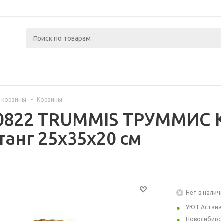
 корзины
-
Корзины
0822 TRUMMIS ТРУММИС К
танг 25x35x20 см
Нет в налич
УЮТ Астан
Новосибирс