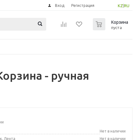
Вход
Регистрация
KZ
|
RU
0
Корзина
пуста
орзина - ручная
ии
а
Нет в наличии
к, Лента
Нет в наличии