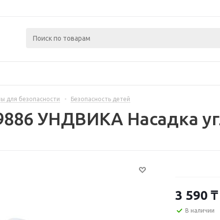
ы для безопасности
-
Безопасность детей
9886 УНДВИКА Насадка уг
3 590
₸
В наличии