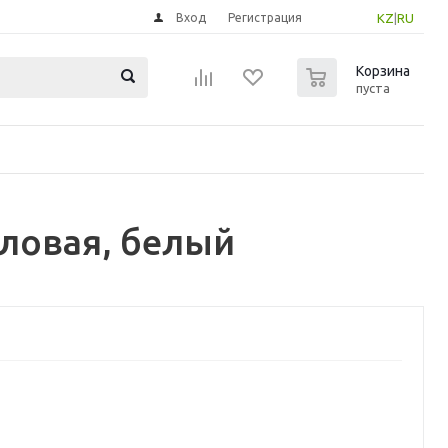
Вход
Регистрация
KZ
|
RU
0
Корзина
пуста
ловая, белый