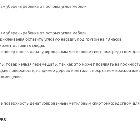
м уберечь ребенка от острых углов мебели.
м уберечь ребенка от острых углов мебели.
иклеивания оставить угловую насадку под грузом на 48 часов.
 может оставить следы.
е поверхность денатурированным метиловым спиртом/средством для 
ты товар нельзя перемещать, так как это может повлиять на прочност
кие поверхности, например дерево и металл с покрытием краской или л
 помещении.
е поверхность денатурированным метиловым спиртом/средством для 
вке