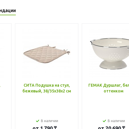
ндации
,
СИТА Подушка на стул,
ГЕМАК Дуршлаг, бе
бежевый, 38/35x38x2 см
оттенком
В наличии
В наличии
от
1 790 ₸
от
20 690 ₸