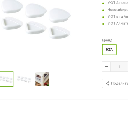
УЮТ Астан
Новосибирс
УЮТ в тц А
УЮТ Алмат
Бренд
IKEA
Поделит