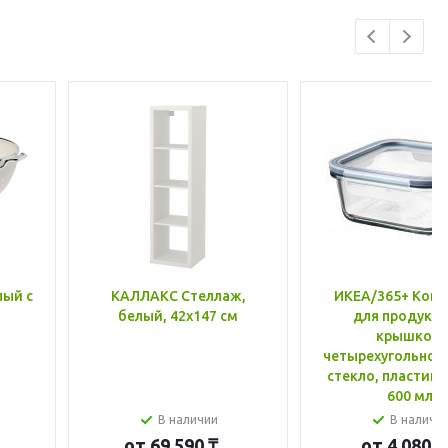
лый с
КАЛЛАКС Стеллаж,
ИКЕА/365+ Конт
белый, 42x147 см
для продукто
крышкой,
четырехугольной
стекло, пластик 
600 мл
В наличии
В наличи
от
69 590 ₸
от
4 080 ₸