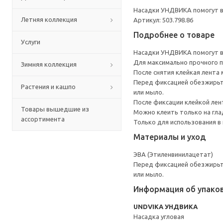
Насадки УНДВИКА помогут ва
Летняя коллекция
Артикул: 503.798.86
Подробнее о товаре
Услуги
Насадки УНДВИКА помогут ва
Для максимально прочного пр
Зимняя коллекция
После снятия клейкая лента
Перед фиксацией обезжирьт
Растения и кашпо
или мыло.
После фиксации клейкой лен
Товары вышедшие из
Можно клеить только на глад
ассортимента
Только для использования в
Материалы и уход
ЭВА (Этиленвинилацетат)
Перед фиксацией обезжирьт
или мыло.
Информация об упако
UNDVIKA УНДВИКА
Насадка угловая