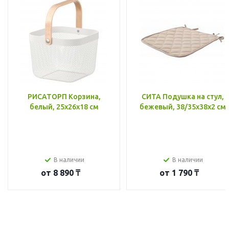
РИСАТОРП Корзина,
СИТА Подушка на стул,
белый, 25x26x18 см
бежевый, 38/35x38x2 см
В наличии
В наличии
от
8 890 ₸
от
1 790 ₸