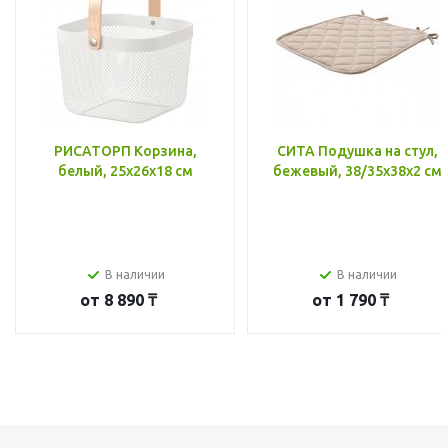
РИСАТОРП Корзина,
СИТА Подушка на стул,
белый, 25x26x18 см
бежевый, 38/35x38x2 см
В наличии
В наличии
от
8 890 ₸
от
1 790 ₸