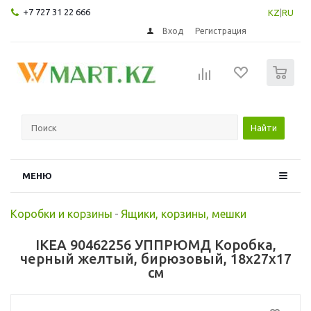
+7 727 31 22 666
KZ
|
RU
Вход
Регистрация
0
Найти
МЕНЮ
Коробки и корзины
-
Ящики, корзины, мешки
IKEA 90462256 УППРЮМД Коробка,
черный желтый, бирюзовый, 18x27x17
см