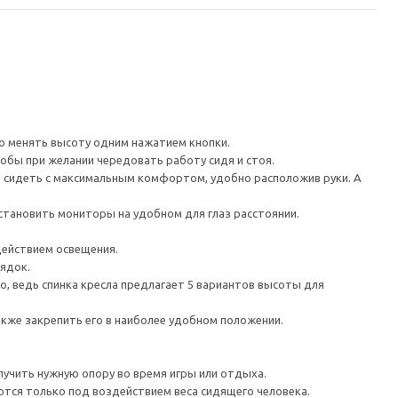
ко менять высоту одним нажатием кнопки.
обы при желании чередовать работу сидя и стоя.
т сидеть с максимальным комфортом, удобно расположив руки. А
становить мониторы на удобном для глаз расстоянии.
действием освещения.
ядок.
, ведь спинка кресла предлагает 5 вариантов высоты для
акже закрепить его в наиболее удобном положении.
лучить нужную опору во время игры или отдыха.
тся только под воздействием веса сидящего человека.