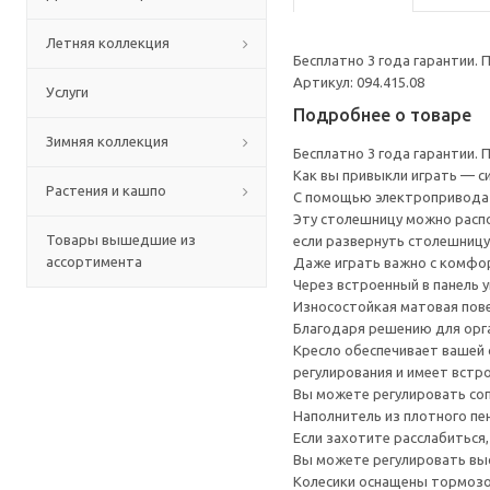
Летняя коллекция
Бесплатно 3 года гарантии.
Артикул: 094.415.08
Услуги
Подробнее о товаре
Зимняя коллекция
Бесплатно 3 года гарантии.
Как вы привыкли играть — с
Растения и кашпо
С помощью электропривода в
Эту столешницу можно распо
Товары вышедшие из
если развернуть столешницу
ассортимента
Даже играть важно с комфор
Через встроенный в панель 
Износостойкая матовая пове
Благодаря решению для орг
Кресло обеспечивает вашей 
регулирования и имеет встр
Вы можете регулировать соп
Наполнитель из плотного пе
Если захотите расслабиться,
Вы можете регулировать выс
Колесики оснащены тормозом