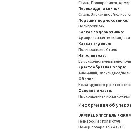
Сталь, Полипропилен, Армир
Перекладина спинки:
Сталь, Эпоксидное/полиэст
Подушка подлокотника:
Полипропилен
Каркас подлокотника:
Армированная полиамидная 
Каркас сиденья:
Полипропилен, Сталь
Наполнитель:
Высокоэластичный пенополиу
Крестообразная опора:
Алюминий, Эпоксидное/пол
Обивка:
Кожа крупного рогатого ско
Основные части:
Прокрашенная кожа крупног
Информация об упако
UPPSPEL УППСПЕЛЬ / GRU
Геймерский стол и стул
Номер товара: 094.415.08