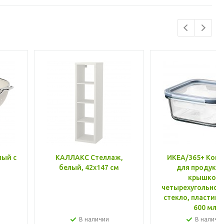
лый с
КАЛЛАКС Стеллаж,
ИКЕА/365+ Конт
белый, 42x147 см
для продукто
крышкой,
четырехугольной
стекло, пластик 
600 мл
В наличии
В наличи