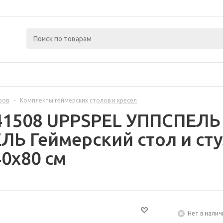
ров
-
Комплекты геймерских столов и кресел
41508 UPPSPEL УППСПЕЛЬ
Ь Геймерский стол и сту
0x80 см
Нет в налич