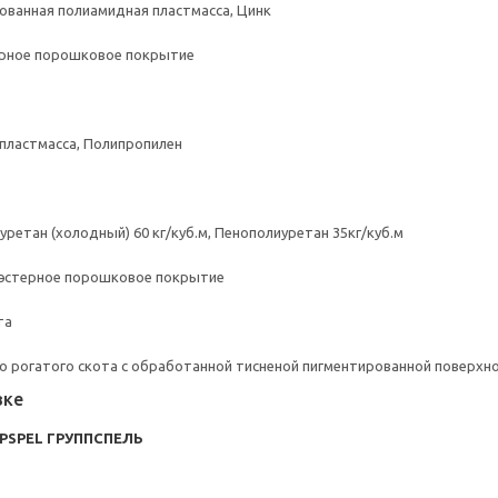
ованная полиамидная пластмасса, Цинк
ерное порошковое покрытие
пластмасса, Полипропилен
ретан (холодный) 60 кг/куб.м, Пенополиуретан 35кг/куб.м
иэстерное порошковое покрытие
та
о рогатого скота с обработанной тисненой пигментированной поверхн
вке
PPSPEL ГРУППСПЕЛЬ