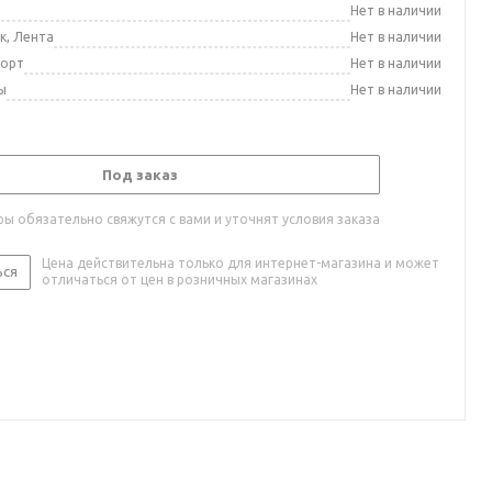
а
Нет в наличии
к, Лента
Нет в наличии
порт
Нет в наличии
ы
Нет в наличии
Под заказ
ы обязательно свяжутся с вами и уточнят условия заказа
Цена действительна только для интернет-магазина и может
ься
отличаться от цен в розничных магазинах