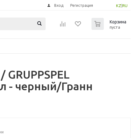
Вход
Регистрация
KZ
|
RU
0
Корзина
пуста
 / GRUPPSPEL
л - черный/Гранн
ии