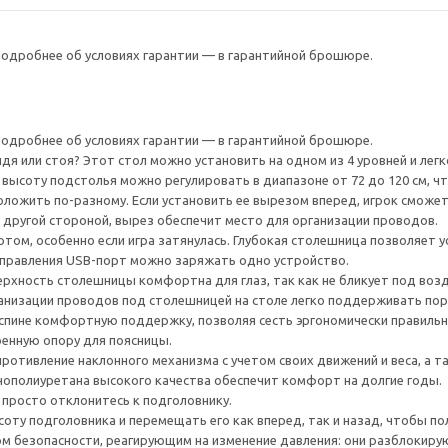
 Подробнее об условиях гарантии — в гарантийной брошюре.
 Подробнее об условиях гарантии — в гарантийной брошюре.
идя или стоя? Этот стол можно установить на одном из 4 уровней и лег
ысоту подстолья можно регулировать в диапазоне от 72 до 120 см, чт
ложить по-разному. Если установить ее вырезом вперед, игрок сможе
 другой стороной, вырез обеспечит место для организации проводов.
том, особенно если игра затянулась. Глубокая столешница позволяет у
управления USB-порт можно заряжать одно устройство.
рхность столешницы комфортна для глаз, так как не бликует под воз
анизации проводов под столешницей на столе легко поддерживать пор
спине комфортную поддержку, позволяя сесть эргономически правильно
оенную опору для поясницы.
ротивление наклонного механизма с учетом своих движений и веса, а т
нополиуретана высокого качества обеспечит комфорт на долгие годы.
 просто отклонитесь к подголовнику.
оту подголовника и перемещать его как вперед, так и назад, чтобы по
 безопасности, реагирующим на изменение давления: они разблокирую