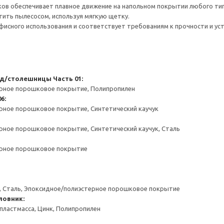
ов обеспечивает плавное движение на напольном покрытии любого тип
тить пылесосом, используя мягкую щетку.
фисного использования и соответствует требованиям к прочности и уст
 д/столешницы
Часть 01:
ерное порошковое покрытие, Полипропилен
6:
рное порошковое покрытие, Синтетический каучук
рное порошковое покрытие, Синтетический каучук, Сталь
ерное порошковое покрытие
к, Сталь, Эпоксидное/полиэстерное порошковое покрытие
ловник:
пластмасса, Цинк, Полипропилен