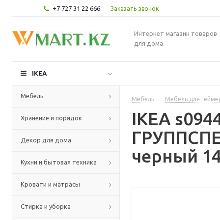
+7 727 31 22 666
Заказать звонок
Интернет магазин товаров
для дома
IKEA
Мебель
Мебель
-
Мебель для гейме
IKEA s094
Хранение и порядок
ГРУППСПЕЛ
Декор для дома
черный 14
Кухни и бытовая техника
Кровати и матрасы
Стирка и уборка