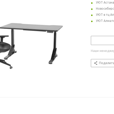
УЮТ Астан
Новосибирс
УЮТ в тц А
УЮТ Алмат
Наши менеджер
Поделит