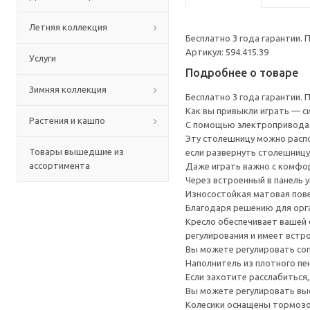
Летняя коллекция
Бесплатно 3 года гарантии.
Артикул: 594.415.39
Услуги
Подробнее о товаре
Зимняя коллекция
Бесплатно 3 года гарантии.
Как вы привыкли играть — с
Растения и кашпо
С помощью электропривода в
Эту столешницу можно распо
Товары вышедшие из
если развернуть столешницу
ассортимента
Даже играть важно с комфор
Через встроенный в панель 
Износостойкая матовая пове
Благодаря решению для орг
Кресло обеспечивает вашей 
регулирования и имеет встр
Вы можете регулировать соп
Наполнитель из плотного пе
Если захотите расслабиться,
Вы можете регулировать выс
Колесики оснащены тормозом