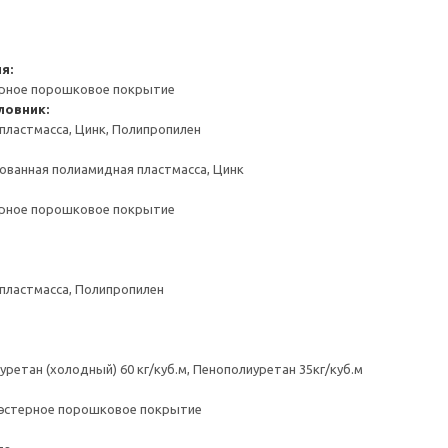
я:
ерное порошковое покрытие
ловник:
пластмасса, Цинк, Полипропилен
ованная полиамидная пластмасса, Цинк
ерное порошковое покрытие
пластмасса, Полипропилен
ретан (холодный) 60 кг/куб.м, Пенополиуретан 35кг/куб.м
иэстерное порошковое покрытие