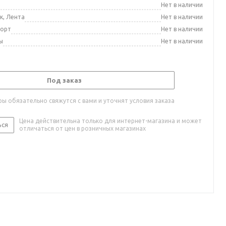
а
Нет в наличии
к, Лента
Нет в наличии
порт
Нет в наличии
ы
Нет в наличии
Под заказ
ы обязательно свяжутся с вами и уточнят условия заказа
Цена действительна только для интернет-магазина и может
ься
отличаться от цен в розничных магазинах