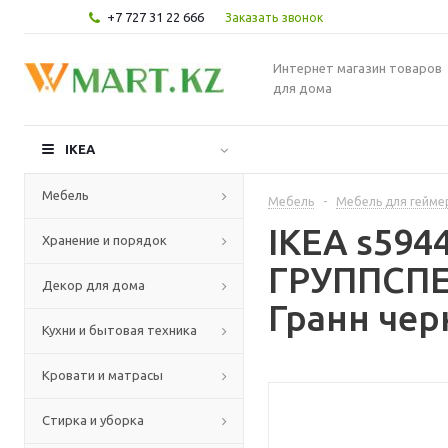
+7 727 31 22 666
Заказать звонок
Интернет магазин товаров
для дома
IKEA
Мебель
Мебель
-
Мебель для гейме
IKEA s594
Хранение и порядок
ГРУППСПЕЛ
Декор для дома
Гранн чер
Кухни и бытовая техника
Кровати и матрасы
Стирка и уборка