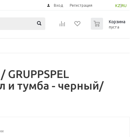
Вход
Регистрация
KZ
|
RU
0
Корзина
пуста
 / GRUPPSPEL
 и тумба - черный/
ии