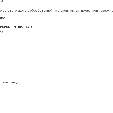
та
о рогатого скота с обработанной тисненой пигментированной поверхн
вке
PPSPEL ГРУППСПЕЛЬ
ба
/столешницы