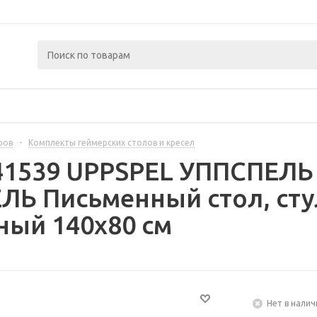
ров
-
Комплекты геймерских столов и кресел
41539 UPPSPEL УППСПЕЛЬ
Ь Письменный стол, стул
ный 140x80 см
Нет в налич