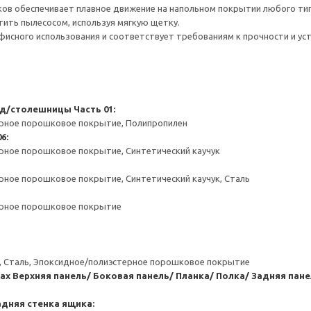
ов обеспечивает плавное движение на напольном покрытии любого тип
тить пылесосом, используя мягкую щетку.
фисного использования и соответствует требованиям к прочности и уст
 д/столешницы
Часть 01:
ерное порошковое покрытие, Полипропилен
6:
рное порошковое покрытие, Синтетический каучук
рное порошковое покрытие, Синтетический каучук, Сталь
ерное порошковое покрытие
к, Сталь, Эпоксидное/полиэстерное порошковое покрытие
ах
Верхняя панель/ Боковая панель/ Планка/ Полка/ Задняя пан
адняя стенка ящика: