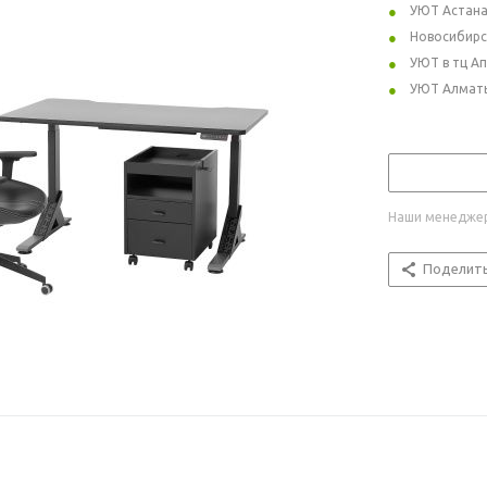
УЮТ Астан
Новосибирс
УЮТ в тц А
УЮТ Алмат
Наши менеджер
Поделит