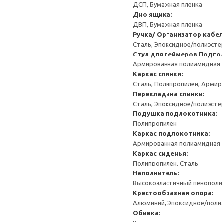
ДСП, Бумажная пленка
Дно ящика:
ДВП, Бумажная пленка
Ручка/ Организатор кабел
Сталь, Эпоксидное/полиэст
Стул для геймеров
Подго
Армированная полиамидная 
Каркас спинки:
Сталь, Полипропилен, Армир
Перекладина спинки:
Сталь, Эпоксидное/полиэст
Подушка подлокотника:
Полипропилен
Каркас подлокотника:
Армированная полиамидная 
Каркас сиденья:
Полипропилен, Сталь
Наполнитель:
Высокоэластичный пенополиу
Крестообразная опора:
Алюминий, Эпоксидное/пол
Обивка: