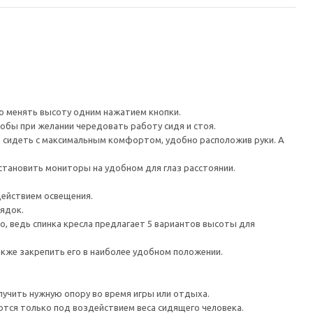
ко менять высоту одним нажатием кнопки.
обы при желании чередовать работу сидя и стоя.
т сидеть с максимальным комфортом, удобно расположив руки. А
становить мониторы на удобном для глаз расстоянии.
действием освещения.
ядок.
, ведь спинка кресла предлагает 5 вариантов высоты для
акже закрепить его в наиболее удобном положении.
лучить нужную опору во время игры или отдыха.
тся только под воздействием веса сидящего человека.