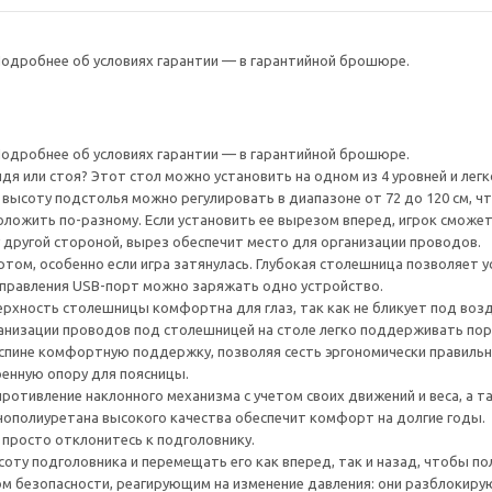
 Подробнее об условиях гарантии — в гарантийной брошюре.
 Подробнее об условиях гарантии — в гарантийной брошюре.
идя или стоя? Этот стол можно установить на одном из 4 уровней и лег
ысоту подстолья можно регулировать в диапазоне от 72 до 120 см, чт
ложить по-разному. Если установить ее вырезом вперед, игрок сможе
 другой стороной, вырез обеспечит место для организации проводов.
том, особенно если игра затянулась. Глубокая столешница позволяет у
управления USB-порт можно заряжать одно устройство.
рхность столешницы комфортна для глаз, так как не бликует под воз
анизации проводов под столешницей на столе легко поддерживать пор
спине комфортную поддержку, позволяя сесть эргономически правильно
оенную опору для поясницы.
ротивление наклонного механизма с учетом своих движений и веса, а т
нополиуретана высокого качества обеспечит комфорт на долгие годы.
 просто отклонитесь к подголовнику.
оту подголовника и перемещать его как вперед, так и назад, чтобы по
 безопасности, реагирующим на изменение давления: они разблокирую