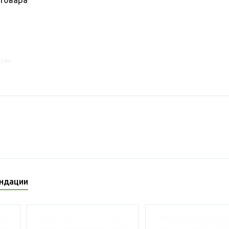
товара
1539
ндации