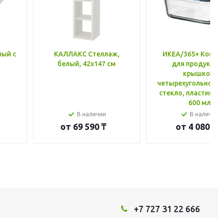
лый с
КАЛЛАКС Стеллаж,
ИКЕА/365+ Конт
белый, 42x147 см
для продукто
крышкой,
четырехугольной
стекло, пластик 
600 мл
В наличии
В наличи
от
69 590 ₸
от
4 080 ₸
+7 727 31 22 666