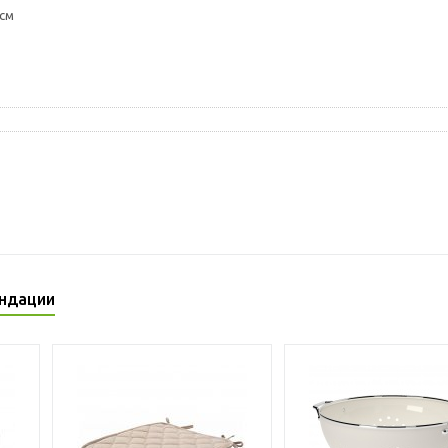
 см
ндации