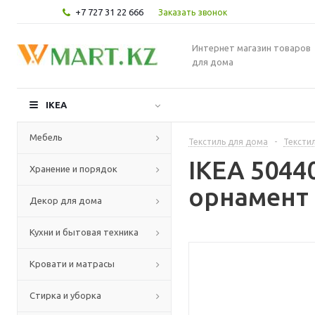
+7 727 31 22 666
Заказать звонок
Интернет магазин товаров
для дома
IKEA
Мебель
Текстиль для дома
-
Текстил
IKEA 5044
Хранение и порядок
орнамент 
Декор для дома
Кухни и бытовая техника
Кровати и матрасы
Стирка и уборка