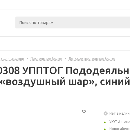
ь для спальни
-
Постельное белье
-
Детское постельное белье
0308 УППТОГ Пододеяльни
«воздушный шар», синий,
Нет в налич
УЮТ Астан
Новосибирс