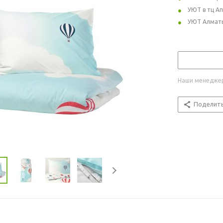
УЮТ в тц А
УЮТ Алмат
Наши менеджер
Поделит