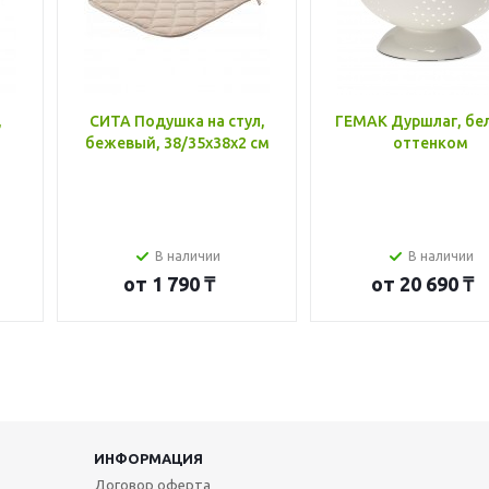
,
СИТА Подушка на стул,
ГЕМАК Дуршлаг, бе
бежевый, 38/35x38x2 см
оттенком
В наличии
В наличии
от
1 790 ₸
от
20 690 ₸
ИНФОРМАЦИЯ
Договор оферта