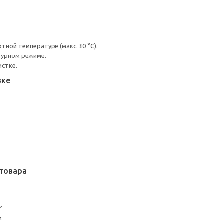
ной температуре (макс. 80 °C).
турном режиме.
истке.
вке
товара
²
м