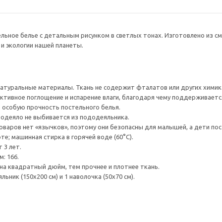
ьное белье с детальным рисунком в светлых тонах. Изготовлено из сме
и экологии нашей планеты.
натуральные материалы. Ткань не содержит фталатов или других хими
тивное поглощение и испарение влаги, благодаря чему поддерживаетс
 особую прочность постельного белья.
одеяло не выбивается из пододеяльника.
оваров нет «язычков», поэтому они безопасны для малышей, а дети п
е; машинная стирка в горячей воде (60°C).
 3 лет.
: 166.
на квадратный дюйм, тем прочнее и плотнее ткань.
ьник (150x200 см) и 1 наволочка (50x70 см).