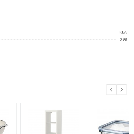
IKEA
0,98