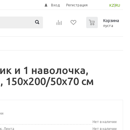
Вход
Регистрация
KZ
|
RU
0
Корзина
пуста
к и 1 наволочка,
 150x200/50x70 см
ии
а
Нет в наличии
к, Лента
Нет в наличии