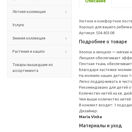
Описание
Летняя коллекция
Уютное и комфортное постел
Услуги
Хорошо для вашего ребенка 
Артикул: 504.403.08
Зимняя коллекция
Подробнее о товаре
Растения и кашпо
Хлопок и лиоцелл — мягкие 
Лиоцелл обеспечивает эффек
Плотная ткань обеспечивает
Товары вышедшие из
Благодаря застежке-молнии 
ассортимента
На молниях наших детских т
Легко поддерживать в чистот
Рекомендовано для детей от
Количество нитей на кв. дюйм
Чем выше количество нитей 
В комлект входит: 1 пододеял
Дизайнер:
Maria Vinka
Материалы и уход