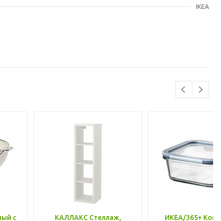
IKEA
лый с
КАЛЛАКС Стеллаж,
ИКЕА/365+ Конт