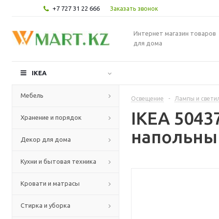
+7 727 31 22 666
Заказать звонок
Интернет магазин товаров
для дома
IKEA
Мебель
Освещение
-
Лампы и свети
IKEA 504
Хранение и порядок
напольны
Декор для дома
Кухни и бытовая техника
Кровати и матрасы
Стирка и уборка