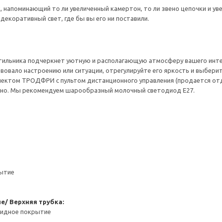
, напоминающий то ли увеличенный камертон, то ли звено цепочки и у
 декоративный свет, где бы вы его ни поставили.
етильника подчеркнет уютную и располагающую атмосферу вашего инт
овало настроению или ситуации, отрегулируйте его яркость и выбери
лектом ТРОДФРИ с пультом дистанционного управления (продается отд
но. Мы рекомендуем шарообразный молочный светодиод E27.
рытие
е/ Верхняя трубка:
сидное покрытие