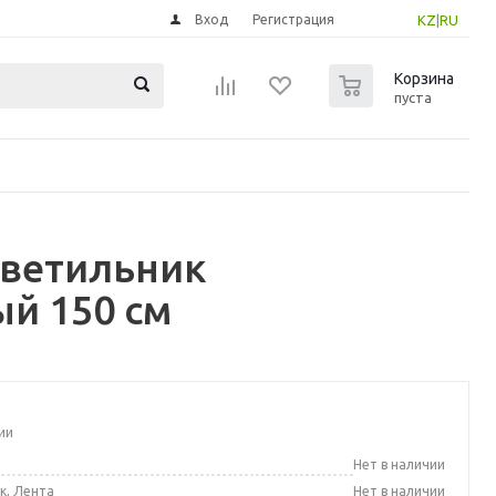
Вход
Регистрация
KZ
|
RU
0
Корзина
пуста
Светильник
й 150 см
ии
а
Нет в наличии
к, Лента
Нет в наличии