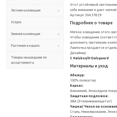
Этот устойчивый светильник
себе внимание и дает мягкий
Летняя коллекция
Артикул: 504.378.29
Услуги
Подробнее о товаре
Мягкое освещение этого св
Зимняя коллекция
Чтобы освещение соответств
дополнить светильник комп
Растения и кашпо
Лампочка продается отдель
Дизайнер:
Товары вышедшие из
C Halskov/H Dalsgaard
ассортимента
Материалы и уход
Абажур:
100% полиэстер
Каркас:
Алюминий, Эпоксидное пок
Защитная подложка:
ЭВА (Этиленвинилацетат)
Чашка/ Чехол на основани
Сталь, Никелирование, Эпок
Соединение: