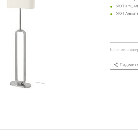
УЮТ в тц А
УЮТ Алмат
Наши менеджер
Поделит