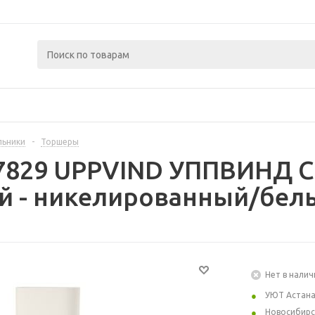
льники
-
Торшеры
37829 UPPVIND УППВИНД 
й - никелированный/белы
Нет в налич
УЮТ Астан
Новосибирс