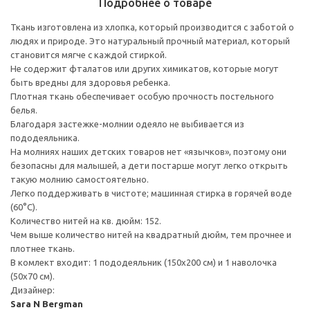
Подробнее о товаре
Ткань изготовлена из хлопка, который производится с заботой о
людях и природе. Это натуральный прочный материал, который
становится мягче с каждой стиркой.
Не содержит фталатов или других химикатов, которые могут
быть вредны для здоровья ребенка.
Плотная ткань обеспечивает особую прочность постельного
белья.
Благодаря застежке-молнии одеяло не выбивается из
пододеяльника.
На молниях наших детских товаров нет «язычков», поэтому они
безопасны для малышей, а дети постарше могут легко открыть
такую молнию самостоятельно.
Легко поддерживать в чистоте; машинная стирка в горячей воде
(60°C).
Количество нитей на кв. дюйм: 152.
Чем выше количество нитей на квадратный дюйм, тем прочнее и
плотнее ткань.
В комлект входит: 1 пододеяльник (150x200 см) и 1 наволочка
(50x70 см).
Дизайнер:
Sara N Bergman