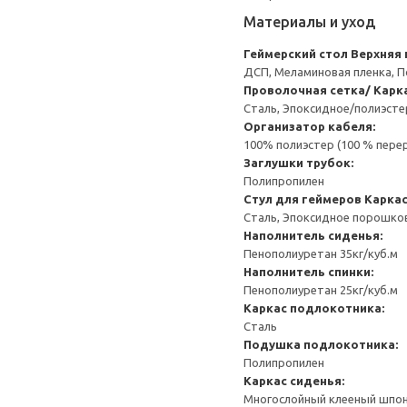
Материалы и уход
Геймерский стол
Верхняя 
ДСП, Меламиновая пленка, 
Проволочная сетка/ Карк
Сталь, Эпоксидное/полиэст
Организатор кабеля:
100% полиэстер (100 % пере
Заглушки трубок:
Полипропилен
Стул для геймеров
Каркас
Сталь, Эпоксидное порошко
Наполнитель сиденья:
Пенополиуретан 35кг/куб.м
Наполнитель спинки:
Пенополиуретан 25кг/куб.м
Каркас подлокотника:
Сталь
Подушка подлокотника:
Полипропилен
Каркас сиденья:
Многослойный клееный шпо