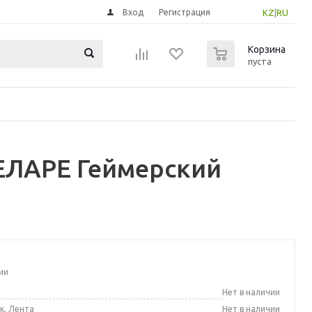
Вход
Регистрация
KZ
|
RU
0
Корзина
пуста
ЕЛАРЕ Геймерский
ии
а
Нет в наличии
к, Лента
Нет в наличии