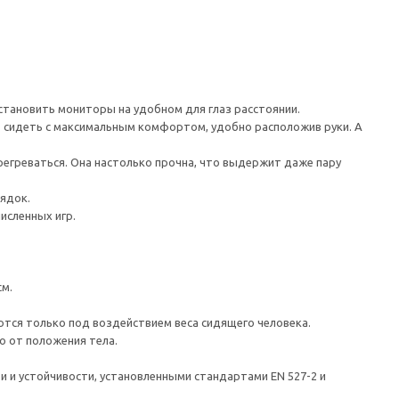
становить мониторы на удобном для глаз расстоянии.
т сидеть с максимальным комфортом, удобно расположив руки. А
регреваться. Она настолько прочна, что выдержит даже пару
ядок.
исленных игр.
см.
тся только под воздействием веса сидящего человека.
о от положения тела.
 и устойчивости, установленными стандартами EN 527-2 и