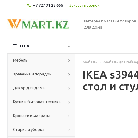
+7 727 31 22 666
Заказать звонок
Интернет магазин товаров
для дома
IKEA
Мебель
Мебель
-
Мебель для гейме
IKEA s39
Хранение и порядок
стол и сту
Декор для дома
Кухни и бытовая техника
Кровати и матрасы
Стирка и уборка