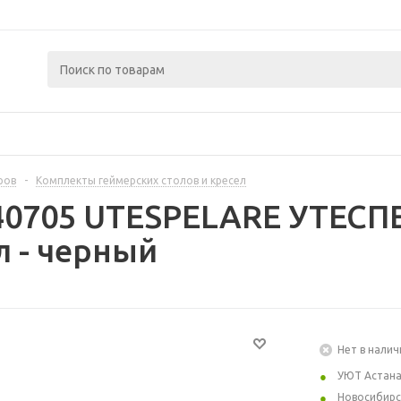
ров
-
Комплекты геймерских столов и кресел
440705 UTESPELARE УТЕСП
л - черный
Нет в налич
УЮТ Астан
Новосибирс