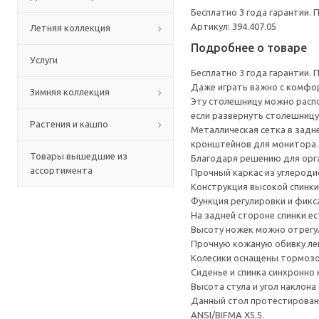
Бесплатно 3 года гарантии.
Артикул: 394.407.05
Летняя коллекция
Подробнее о товаре
Услуги
Бесплатно 3 года гарантии.
Даже играть важно с комфор
Зимняя коллекция
Эту столешницу можно распо
если развернуть столешницу
Растения и кашпо
Металлическая сетка в задн
кронштейнов для монитора.
Товары вышедшие из
Благодаря решению для орг
ассортимента
Прочный каркас из углероди
Конструкция высокой спинки
Функция регулировки и фикс
На задней стороне спинки е
Высоту ножек можно отрегул
Прочную кожаную обивку лег
Колесики оснащены тормозом
Сиденье и спинка синхронно
Высота стула и угол наклона
Данный стол протестирован 
ANSI/BIFMA X5.5.