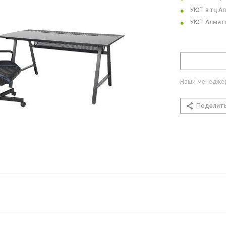
УЮТ в тц А
УЮТ Алмат
Наши менеджер
Поделит