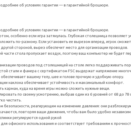
 Подробнее об условиях гарантии — в гарантийной брошюре.
 Подробнее об условиях гарантии — в гарантийной брошюре.
том, особенно если игра затянулась. Глубокая столешница позволяет у
ложить по-разному. Если установить ее вырезом вперед, игрок сможе
 другой стороной, вырез обеспечит место для организации проводов.
ей части стола пропускает воздух, поэтому ваш компьютер не будет пе
анизации проводов под столешницей на столе легко поддерживать пор
стой стали и фанера с сертификатом FSC выдержат напряжение многоч
 обеспечивает вашему телу, шее и голове прочную и удобную опору.
ации наклона обеспечивает устойчивость и максимальный комфорт.
сть карман, куда на время игры можно сложить нужные вещи.
ировать по своему усмотрению, выбрав один из 6 уровней от 68 до 78 
ко чистить.
 безопасности, реагирующим на изменение давления: они разблокирую
 качаются, повторяя ваши движения, чтобы вам было удобно независим
 спинки регулируются одной рукой
для офисного использования и соответствует требованиям к прочности