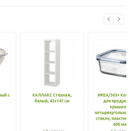
лый с
КАЛЛАКС Стеллаж,
ИКЕА/365+ Конт
белый, 42x147 см
для продукто
крышкой,
четырехугольной
стекло, пластик 
600 мл