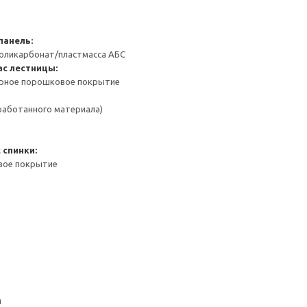
панель:
Поликарбонат/пластмасса АБС
ас лестницы:
ерное порошковое покрытие
работанного материала)
 спинки:
вое покрытие
н