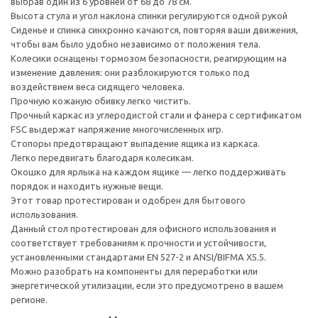
выбрав один из 6 уровней от 68 до 78 см.
Высота стула и угол наклона спинки регулируются одной рукой
Сиденье и спинка синхронно качаются, повторяя ваши движения,
чтобы вам было удобно независимо от положения тела.
Колесики оснащены тормозом безопасности, реагирующим на
изменение давления: они разблокируются только под
воздействием веса сидящего человека.
Прочную кожаную обивку легко чистить.
Прочный каркас из углеродистой стали и фанера с сертификатом
FSC выдержат напряжение многочисленных игр.
Стопоры предотвращают выпадение ящика из каркаса.
Легко передвигать благодаря колесикам.
Окошко для ярлыка на каждом ящике — легко поддерживать
порядок и находить нужные вещи.
Этот товар протестирован и одобрен для бытового
использования.
Данный стол протестирован для офисного использования и
соответствует требованиям к прочности и устойчивости,
установленными стандартами EN 527-2 и ANSI/BIFMA X5.5.
Можно разобрать на компоненты для переработки или
энергетической утилизации, если это предусмотрено в вашем
регионе.