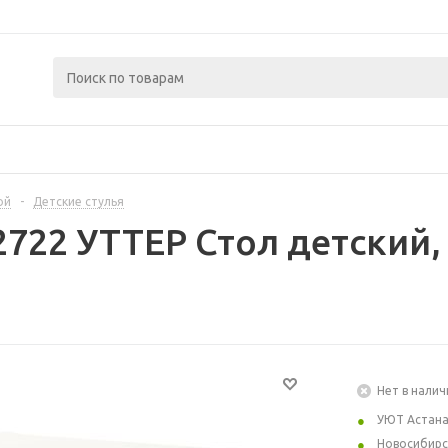
ой
-
Детские стулья
2722 УТТЕР Стол детский
Нет в налич
УЮТ Астан
Новосибирс