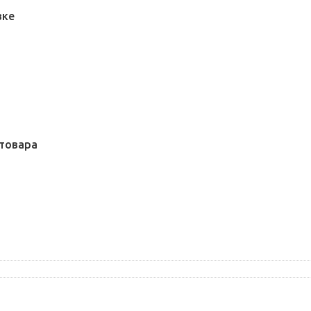
вке
товара