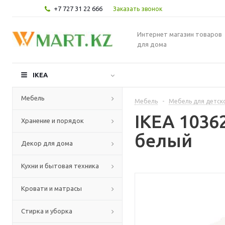
+7 727 31 22 666
Заказать звонок
Интернет магазин товаров
для дома
IKEA
Мебель
Мебель
-
Мебель для детск
IKEA 1036
Хранение и порядок
белый
Декор для дома
Кухни и бытовая техника
Кровати и матрасы
Стирка и уборка