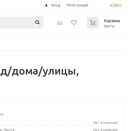
Вход
Регистрация
KZ
|
RU
0
Корзина
пуста
, д/дома/улицы,
ии
а
Нет в наличии
к, Лента
Нет в наличии