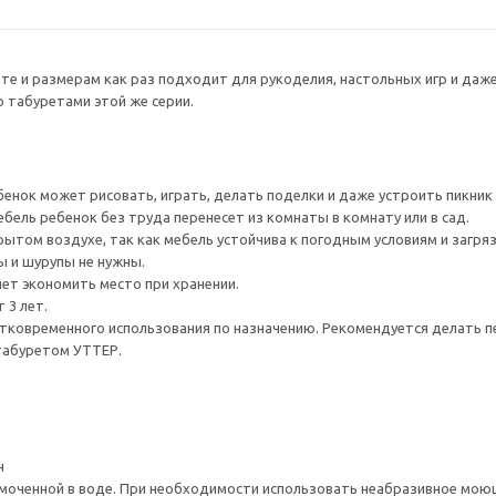
те и размерам как раз подходит для рукоделия, настольных игр и даже 
о табуретами этой же серии.
енок может рисовать, играть, делать поделки и даже устроить пикник 
ебель ребенок без труда перенесет из комнаты в комнату или в сад.
ытом воздухе, так как мебель устойчива к погодным условиям и загря
ы и шурупы не нужны.
ет экономить место при хранении.
 3 лет.
тковременного использования по назначению. Рекомендуется делать 
табуретом УТТЕР.
н
моченной в воде. При необходимости использовать неабразивное мою