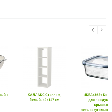
лый с
КАЛЛАКС Стеллаж,
ИКЕА/365+ Конт
белый, 42x147 см
для продукто
крышкой,
четырехугольной