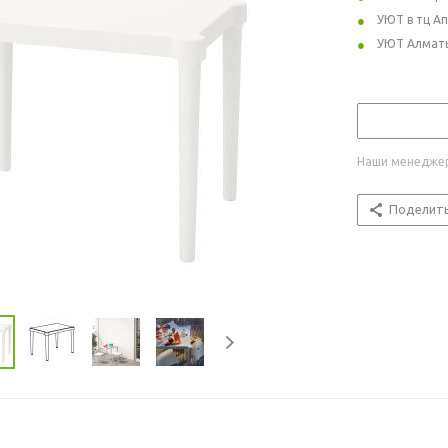
УЮТ в тц А
УЮТ Алмат
Наши менеджер
Поделит