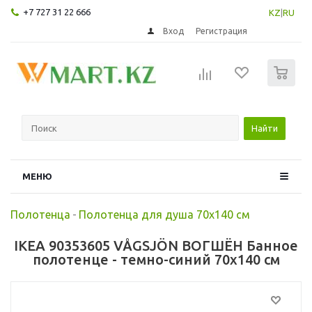
+7 727 31 22 666
KZ
|
RU
Вход
Регистрация
0
Найти
МЕНЮ
Полотенца
-
Полотенца для душа 70х140 см
IKEA 90353605 VÅGSJÖN ВОГШЁН Банное
полотенце - темно-синий 70x140 см