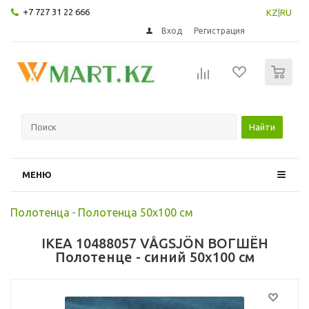
+7 727 31 22 666
KZ
|
RU
Вход
Регистрация
0
Найти
МЕНЮ
Полотенца
-
Полотенца 50х100 см
IKEA 10488057 VÅGSJÖN ВОГШЁН
Полотенце - синий 50x100 см