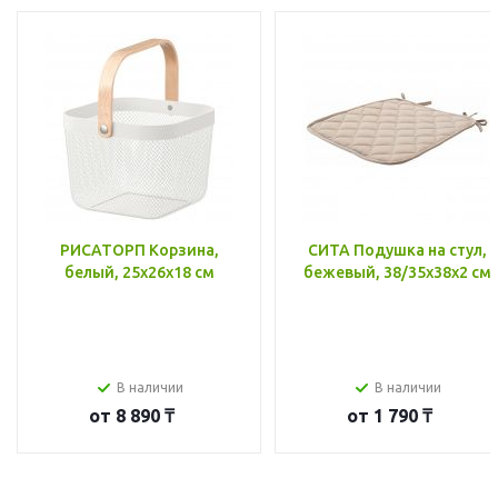
РИСАТОРП Корзина,
СИТА Подушка на стул,
белый, 25x26x18 см
бежевый, 38/35x38x2 см
В наличии
В наличии
от
8 890 ₸
от
1 790 ₸