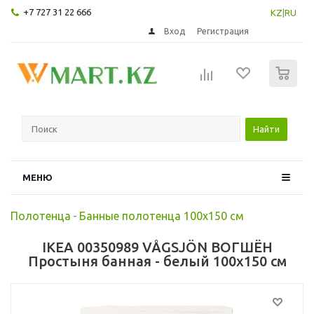
+7 727 31 22 666
KZ
|
RU
Вход
Регистрация
0
Найти
МЕНЮ
Полотенца
-
Банные полотенца 100х150 см
IKEA 00350989 VÅGSJÖN ВОГШЁН
Простыня банная - белый 100x150 см