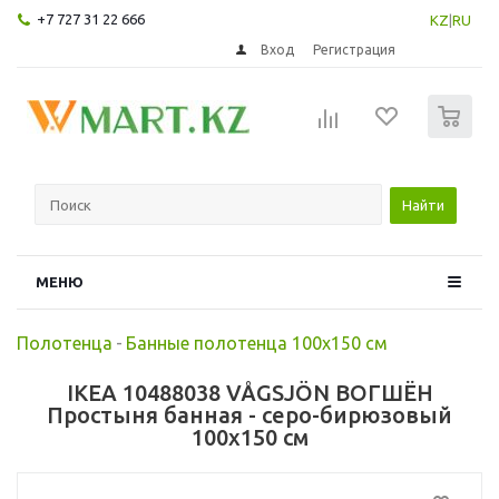
+7 727 31 22 666
KZ
|
RU
Вход
Регистрация
0
Найти
МЕНЮ
Полотенца
-
Банные полотенца 100х150 см
IKEA 10488038 VÅGSJÖN ВОГШЁН
Простыня банная - серо-бирюзовый
100x150 см