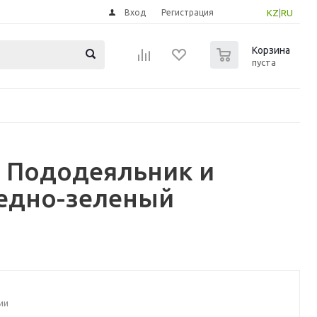
Вход
Регистрация
KZ
|
RU
0
Корзина
пуста
 Пододеяльник и
ледно-зеленый
ии