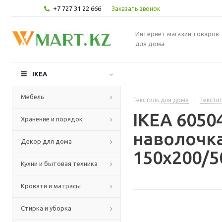
+7 727 31 22 666
Заказать звонок
Интернет магазин товаров
для дома
IKEA
Мебель
Текстиль для дома
-
Текстил
IKEA 605
Хранение и порядок
наволочка
Декор для дома
150x200/5
Кухни и бытовая техника
Кровати и матрасы
Стирка и уборка