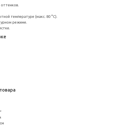
 оттенков.
ной температуре (макс. 80 °C).
турном режиме.
истке.
вке
товара
²
м
 см