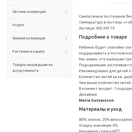
Летняя коллекция
Симпатичное постельное бел
температуру в постели, чт
Услуги
Артикул: 605.047.19
Подробнее о товаре
Зимняя коллекция
Ребенок будет спокойно спат
Растения и кашпо
поддерживать в постели к
Мы знаем, что малышам треб
Товары вышедшие из
Пододеяльник застегивается
ассортимента
Рекомендовано для детей от
Количество нитей на кв. дюйм
Чем выше количество нитей 
В комлект входит: 1 пододеял
Дизайнер:
Maria Gustavsson
Материалы и уход
80% хлопок, 20% вискоза/ис
Усадка: максимум 4%.
Машинная стирка 60°С.