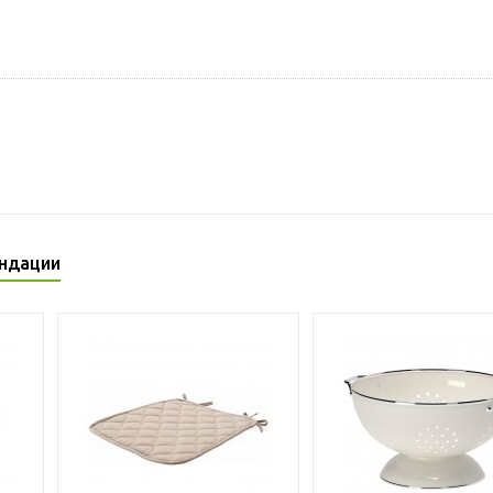
ндации