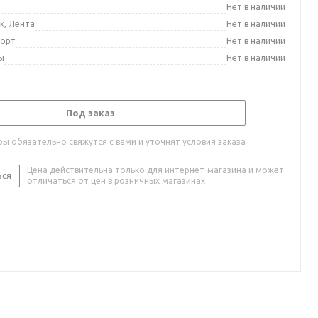
а
Нет в наличии
к, Лента
Нет в наличии
порт
Нет в наличии
ы
Нет в наличии
Под заказ
ы обязательно свяжутся с вами и уточнят условия заказа
Цена действительна только для интернет-магазина и может
ься
отличаться от цен в розничных магазинах