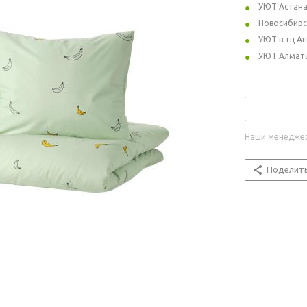
УЮТ Астан
Новосибирс
УЮТ в тц А
УЮТ Алмат
Наши менеджер
Поделит