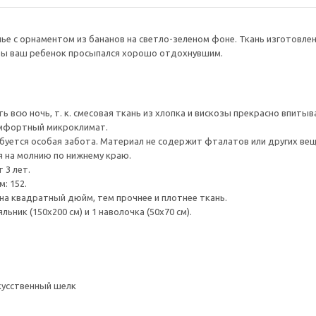
ье с орнаментом из бананов на светло-зеленом фоне. Ткань изготовле
обы ваш ребенок просыпался хорошо отдохнувшим.
ь всю ночь, т. к. смесовая ткань из хлопка и вискозы прекрасно впиты
омфортный микроклимат.
уется особая забота. Материал не содержит фталатов или других вещ
 на молнию по нижнему краю.
 3 лет.
: 152.
на квадратный дюйм, тем прочнее и плотнее ткань.
ьник (150x200 см) и 1 наволочка (50x70 см).
кусственный шелк