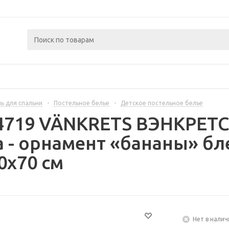
ь для спальни
-
Постельное белье
-
Детское постельное белье
04719 VÄNKRETS ВЭНКРЕТС
 - орнамент «бананы» б
0x70 см
Нет в налич