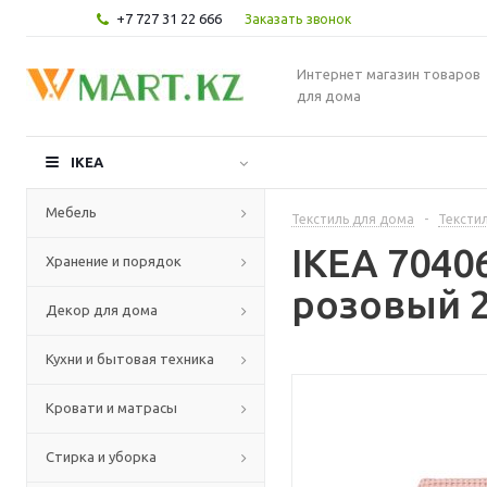
+7 727 31 22 666
Заказать звонок
Интернет магазин товаров
для дома
IKEA
Мебель
Текстиль для дома
-
Текстил
IKEA 7040
Хранение и порядок
розовый 2
Декор для дома
Кухни и бытовая техника
Кровати и матрасы
Стирка и уборка