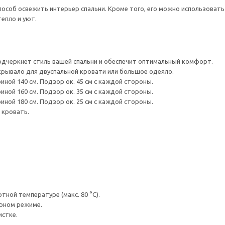
особ освежить интерьер спальни. Кроме того, его можно использовать 
епло и уют.
одчеркнет стиль вашей спальни и обеспечит оптимальный комфорт.
рывало для двуспальной кровати или большое одеяло.
ной 140 см. Подзор ок. 45 см с каждой стороны.
ной 160 см. Подзор ок. 35 см с каждой стороны.
ной 180 см. Подзор ок. 25 см с каждой стороны.
 кровать.
ной температуре (макс. 80 °C).
урном режиме.
истке.