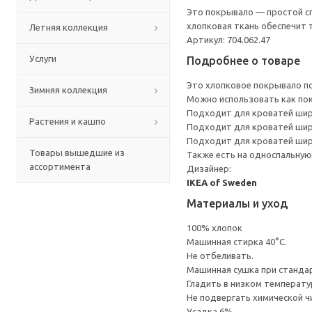
Это покрывало — простой сп
хлопковая ткань обеспечит т
Летняя коллекция
Артикул: 704.062.47
Услуги
Подробнее о товаре
Это хлопковое покрывало п
Зимняя коллекция
Можно использовать как пок
Подходит для кроватей шири
Растения и кашпо
Подходит для кроватей шири
Подходит для кроватей шири
Товары вышедшие из
Также есть на односпальную
ассортимента
Дизайнер:
IKEA of Sweden
Материалы и уход
100% хлопок
Машинная стирка 40°С.
Не отбеливать.
Машинная сушка при стандарт
Гладить в низком температ
Не подвергать химической ч
Усадка 6%.