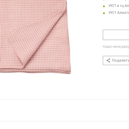
УЮТ в тц А
УЮТ Алмат
Наши менеджер
Поделит