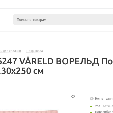
ь для спальни
-
Покрывала
6247 VÅRELD ВОРЕЛЬД По
30x250 см
Нет в налич
УЮТ Астан
Новосибирс