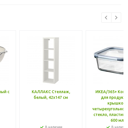
лый с
КАЛЛАКС Стеллаж,
ИКЕА/365+ Конт
белый, 42x147 см
для продукто
крышкой,
четырехугольной
стекло, пластик 
600 мл
В наличии
В наличи