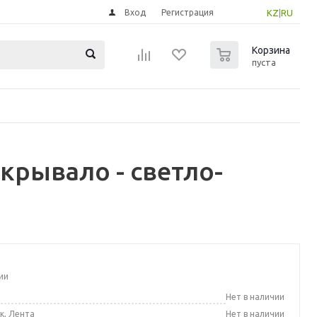
Вход
Регистрация
KZ
|
RU
0
Корзина
пуста
крывало - светло-
ии
а
Нет в наличии
к, Лента
Нет в наличии