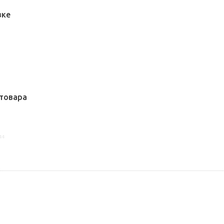
вке
товара
44