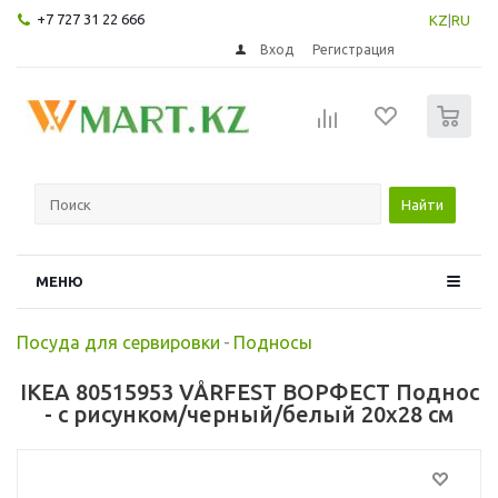
+7 727 31 22 666
KZ
|
RU
Вход
Регистрация
0
Найти
МЕНЮ
Посуда для сервировки
-
Подносы
IKEA 80515953 VÅRFEST ВОРФЕСТ Поднос
- с рисунком/черный/белый 20x28 см