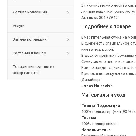
Эту сумку можно носить как 
личные вещи, которые могут
Летняя коллекция
Артикул: 804.879.12
Услуги
Подробнее о товаре
Вместительная сумка на мол
Зимняя коллекция
В сумке есть специальное о
иметь под рукой.
Растения и кашпо
В двух открытых наружных 
Сумку можно нести как рюкза
Товары вышедшие из
Вам не придется искать ключ
ассортимента
Брелок в полоску легко сним
Дизайнер:
Jonas Hultqvist
Материалы и уход
Ткань/ Подкладка:
100% полиэстер (мин. 90 % 
Тесьма:
100% полипропилен
Наполнитель:
Вспененный полиэтилен