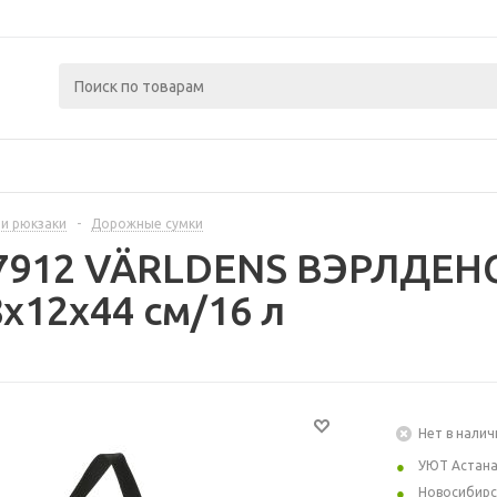
 и рюкзаки
-
Дорожные сумки
7912 VÄRLDENS ВЭРЛДЕНС
x12x44 см/16 л
Нет в налич
УЮТ Астан
Новосибирс