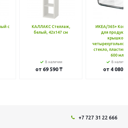
лый с
КАЛЛАКС Стеллаж,
ИКЕА/365+ Конт
белый, 42x147 см
для продукто
крышкой,
четырехугольной
стекло, пластик 
600 мл
В наличии
В наличи
от
69 590 ₸
от
4 080 ₸
+7 727 31 22 666