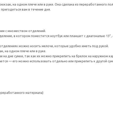
рюкзак, на одном плече или в руке. Она сделана из переработанного пол
 пригодиться вам в течение дня.
нии с множеством отделений.
тделение, в котором поместится ноутбук или планшет с диагональю 13”
отделениях можно носить мелочи, которые удобно иметь под рукой.
к, на одном плече или в руке.
и на дне сумки, так как их можно прикрепить на брелок на наружном ка
ается — его можно использовать отдельно или прикрепить к другой сум
переработанного материала)