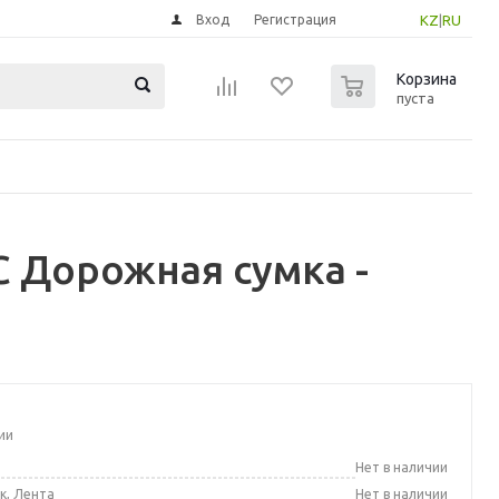
Вход
Регистрация
KZ
|
RU
0
Корзина
пуста
 Дорожная сумка -
ии
а
Нет в наличии
к, Лента
Нет в наличии