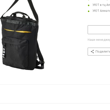
УЮТ в тц А
УЮТ Алмат
Наши менеджер
Поделит