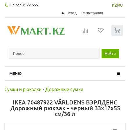
+7 727 31 22 666
KZ
|
RU
Вход
Регистрация
0
Найти
МЕНЮ
Сумки и рюкзаки
-
Дорожные сумки
IKEA 70487922 VÄRLDENS ВЭРЛДЕНС
Дорожный рюкзак - черный 33x17x55
см/36 л