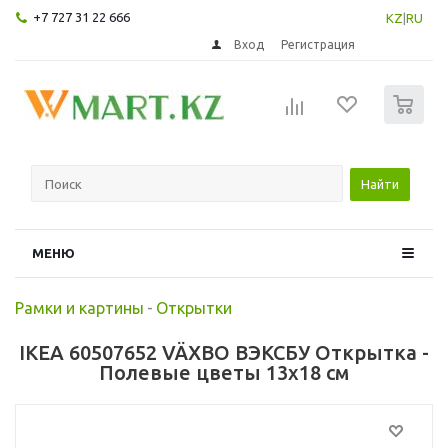
+7 727 31 22 666
KZ
|
RU
Вход
Регистрация
0
Найти
МЕНЮ
Рамки и картины
-
Открытки
IKEA 60507652 VÄXBO ВЭКСБУ Открытка -
Полевые цветы 13x18 см