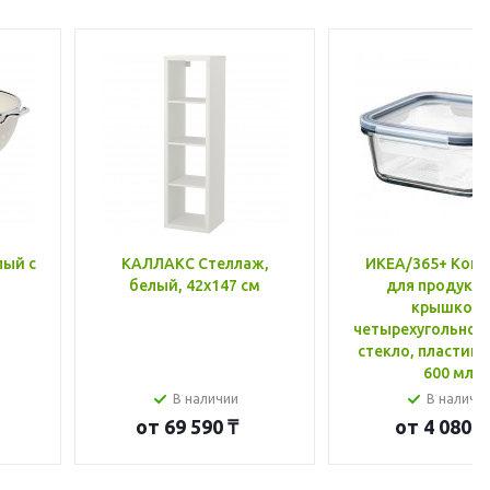
лый с
КАЛЛАКС Стеллаж,
ИКЕА/365+ Конт
белый, 42x147 см
для продукто
крышкой,
четырехугольной
стекло, пластик 
600 мл
В наличии
В наличи
от
69 590 ₸
от
4 080 ₸