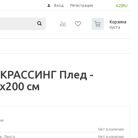
Вход
Регистрация
KZ
|
RU
0
Корзина
пуста
КРАССИНГ Плед -
x200 см
ии
а
Нет в наличии
к, Лента
Нет в наличии