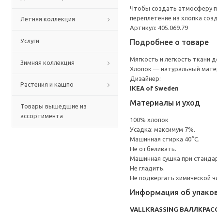
Чтобы создать атмосферу по
переплетение из хлопка соз
Летняя коллекция
Артикул: 405.069.79
Услуги
Подробнее о товаре
Мягкость и легкость ткани д
Зимняя коллекция
Хлопок — натуральный матери
Дизайнер:
Растения и кашпо
IKEA of Sweden
Материалы и уход
Товары вышедшие из
ассортимента
100% хлопок
Усадка: максимум 7%.
Машинная стирка 40°С.
Не отбеливать.
Машинная сушка при стандарт
Не гладить.
Не подвергать химической ч
Информация об упако
VALLKRASSING ВАЛЛКРАС