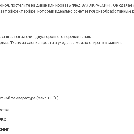
коя, постелите на диван или кровать плед ВАЛЛКРАССИНГ. Он сделан 
дает эффект гофре, который идеально сочетается с необработанным к
остигается за счет двустороннего переплетения.
ал. Ткань из хлопка проста в уходе, ее можно стирать в машине.
ной температуре (макс. 80 °C).
истке.
вке
СИНГ