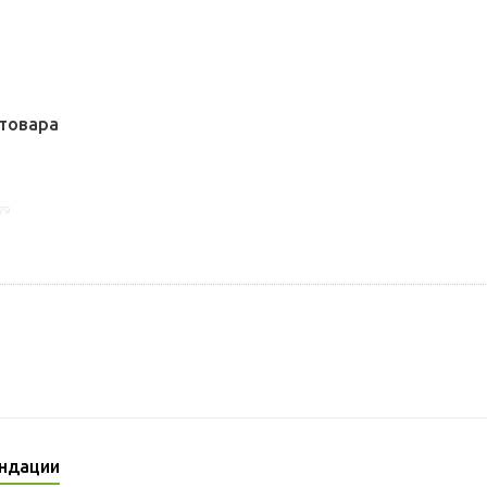
товара
79
ндации