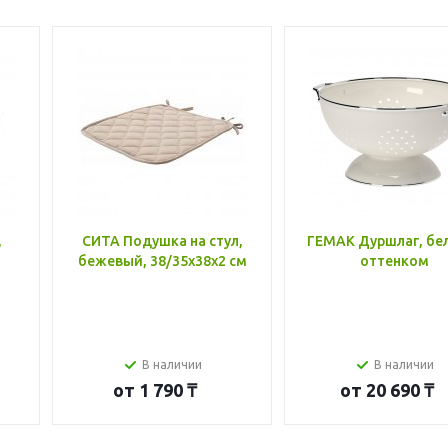
,
СИТА Подушка на стул,
ГЕМАК Дуршлаг, бе
бежевый, 38/35x38x2 см
оттенком
В наличии
В наличии
от
1 790 ₸
от
20 690 ₸