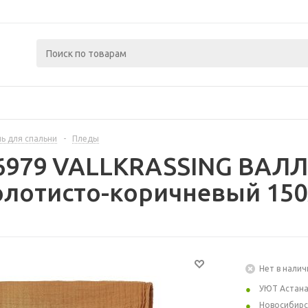
ь для спальни
-
Пледы
06979 VALLKRASSING ВАЛЛ
лотисто-коричневый 150
Нет в налич
УЮТ Астан
Новосибирс