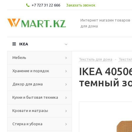
+7 727 31 22 666
Заказать звонок
Интернет магазин товаров
для дома
IKEA
Мебель
Текстиль для дома
-
Текстил
IKEA 405
Хранение и порядок
темный зо
Декор для дома
Кухни и бытовая техника
Кровати и матрасы
Стирка и уборка