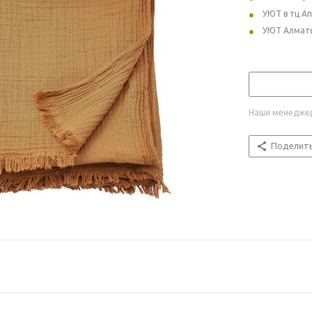
УЮТ в тц А
УЮТ Алмат
Наши менеджер
Поделит