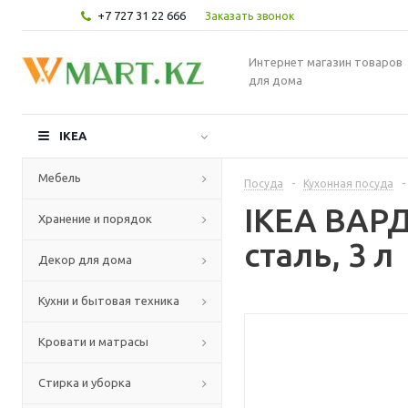
+7 727 31 22 666
Заказать звонок
Интернет магазин товаров
для дома
IKEA
Мебель
Посуда
-
Кухонная посуда
-
IKEA ВАР
Хранение и порядок
сталь, 3 л
Декор для дома
Кухни и бытовая техника
Кровати и матрасы
Стирка и уборка