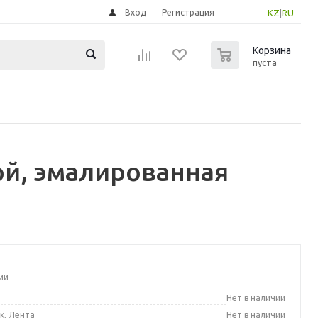
Вход
Регистрация
KZ
|
RU
0
Корзина
пуста
й, эмалированная
ии
а
Нет в наличии
к, Лента
Нет в наличии