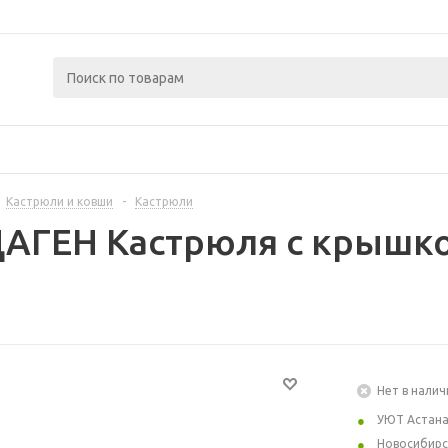
Кастрюли и ковши
-
Кастрюли
ДАГЕН Кастрюля с крышко
Нет в налич
УЮТ Астан
Новосибирс