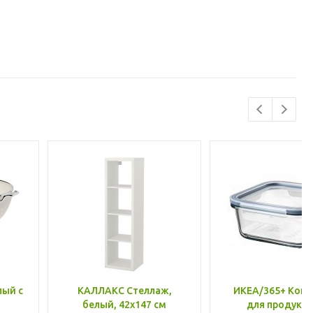
лый с
КАЛЛАКС Стеллаж,
ИКЕА/365+ Конт
белый, 42x147 см
для продукто