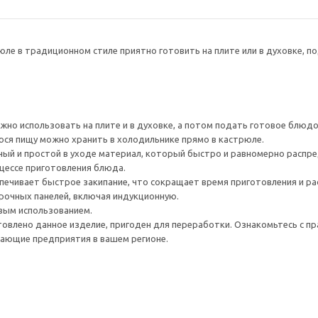
юле в традиционном стиле приятно готовить на плите или в духовке, п
но использовать на плите и в духовке, а потом подать готовое блюдо 
ся пищу можно хранить в холодильнике прямо в кастрюле.
ный и простой в уходе материал, который быстро и равномерно распре
цессе приготовления блюда.
ечивает быстрое закипание, что сокращает время приготовления и рас
рочных панелей, включая индукционную.
вым использованием.
товлено данное изделие, пригоден для переработки. Ознакомьтесь с пр
ающие предприятия в вашем регионе.