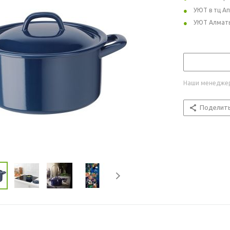
УЮТ в тц А
УЮТ Алмат
Наши менеджер
Поделит