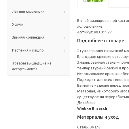
Описание
Летняя коллекция
В этой эмалированной кастр
Услуги
холодильнике.
Артикул: 803.911.27
Зимняя коллекция
Подробнее о товаре
Растения и кашпо
Эту кастрюлю с крышкой мож
Благодаря крышке оставшую
Эмалированная сталь – проч
Товары вышедшие из
температурный режим в про
ассортимента
Использование крышки обесп
Подходит для всех типов ва
Вымойте изделие перед пер
Материал, из которого изго
существуют ли перерабатыв
Дизайнер:
Wiebke Braasch
Материалы и уход
Сталь, Эмаль