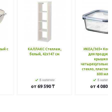
лый с
КАЛЛАКС Стеллаж,
ИКЕА/365+ Конт
белый, 42x147 см
для продукто
крышкой,
четырехугольной
стекло, пластик 
600 мл
В наличии
В наличи
от
69 590 ₸
от
4 080 ₸