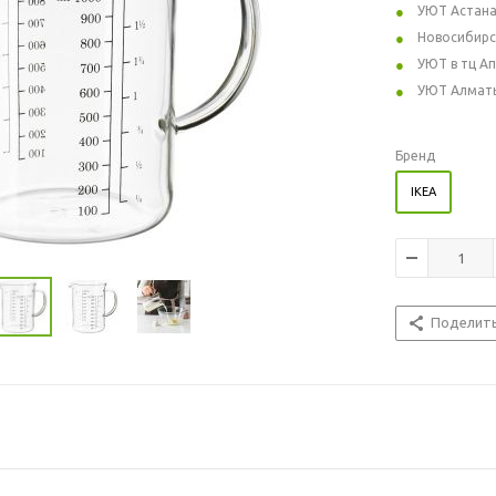
УЮТ Астан
Новосибирс
УЮТ в тц А
УЮТ Алмат
Бренд
IKEA
Поделит