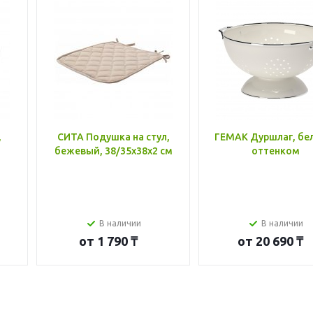
,
СИТА Подушка на стул,
ГЕМАК Дуршлаг, бе
бежевый, 38/35x38x2 см
оттенком
В наличии
В наличии
от
1 790 ₸
от
20 690 ₸