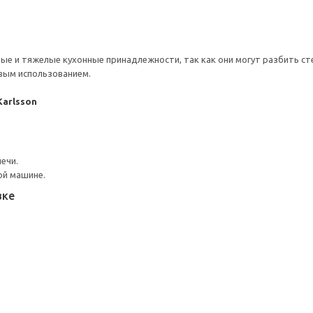
ые и тяжелые кухонные принадлежности, так как они могут разбить ст
вым использованием.
Karlsson
ечи.
ой машине.
вке