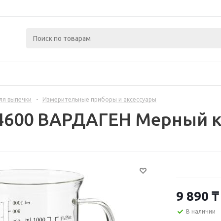
ля выпечки
-
Измерительные приборы и аксессуары
4600 ВАРДАГЕН Мерный ку
9 890
₸
В наличии