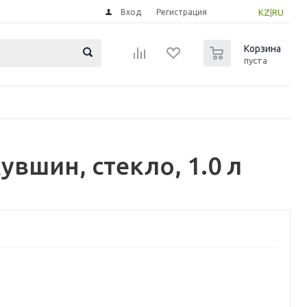
Вход
Регистрация
KZ
|
RU
0
Корзина
пуста
вшин, стекло, 1.0 л