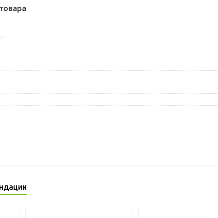
товара
00
ндации