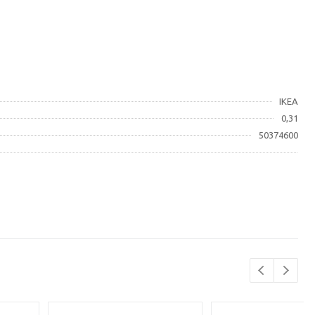
IKEA
0,31
50374600