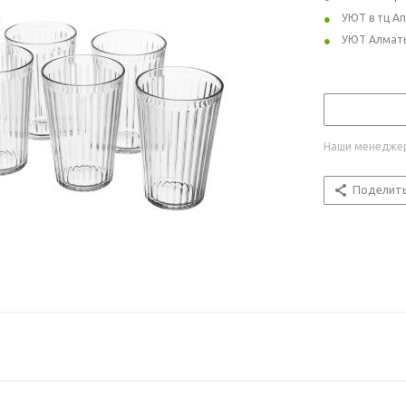
УЮТ в тц А
УЮТ Алмат
Наши менеджер
Поделит