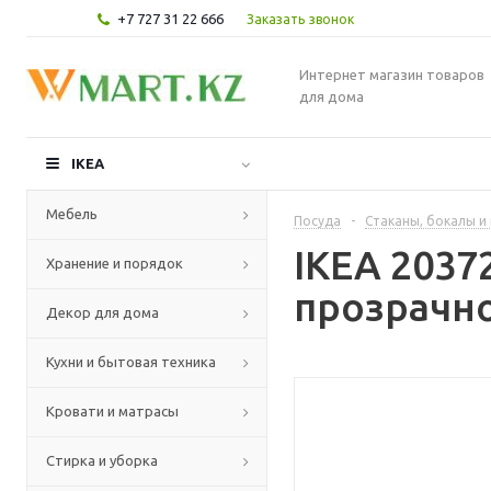
+7 727 31 22 666
Заказать звонок
Интернет магазин товаров
для дома
IKEA
Мебель
Посуда
-
Стаканы, бокалы и
IKEA 2037
Хранение и порядок
прозрачно
Декор для дома
Кухни и бытовая техника
Кровати и матрасы
Стирка и уборка