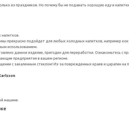
только из праздников. Но почему бы не подавать хорошую еду и напитки
 напитков.
рмы прекрасно подойдет для любых холодных напитков, например кокт
вым использованием.
товлено данное изделие, пригоден для переработки. Ознакомьтесь с пр
ающие предприятия в вашем регионе.
ении с закаленным стеклом! Из-за поврежденных краев и царапин на 
Karlsson
ой машине.
вке