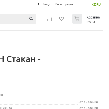
Вход
Регистрация
KZ
|
RU
0
Корзина
пуста
 Стакан -
ии
а
Нет в наличии
к, Лента
Нет в наличии