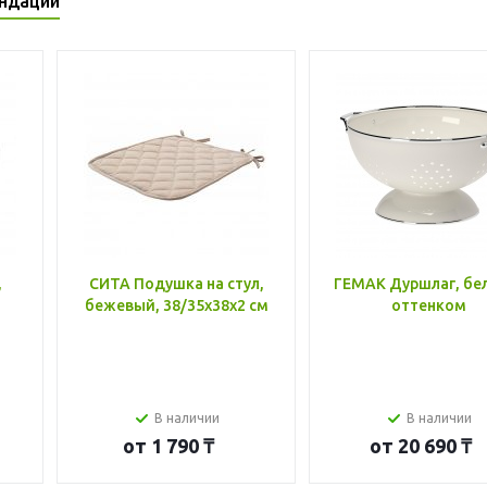
ндации
,
СИТА Подушка на стул,
ГЕМАК Дуршлаг, бе
бежевый, 38/35x38x2 см
оттенком
В наличии
В наличии
от
1 790 ₸
от
20 690 ₸