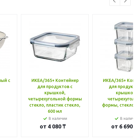
лый с
ИКЕА/365+ Контейнер
ИКЕА/365+ Конт
для продуктов с
для продукто
крышкой,
крышкой,
четырехугольной формы
четырехуголь
стекло, пластик стекло,
формы, стекло, 
600 мл
В наличии
В наличи
от
4 080 ₸
от
6 690 ₸