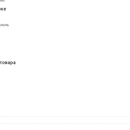
ью.
вке
трюль
товара