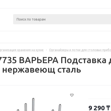
рганизация хранения на кухне
-
Органайзеры и лотки для столовых приб
7735 ВАРЬЕРА Подставка
, нержавеющ сталь
9 290
₸