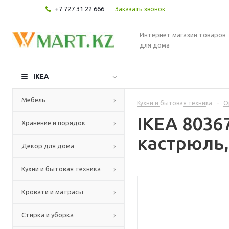
+7 727 31 22 666
Заказать звонок
Интернет магазин товаров
для дома
IKEA
Мебель
Кухни и бытовая техника
-
О
IKEA 8036
Хранение и порядок
кастрюль
Декор для дома
Кухни и бытовая техника
Кровати и матрасы
Стирка и уборка