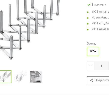
В наличии
УЮТ Астан
Новосибирс
УЮТ в тц А
УЮТ Алмат
Бренд
IKEA
Поделит