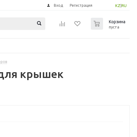
Вход
Регистрация
KZ
|
RU
0
Корзина
пуста
оров
 для крышек