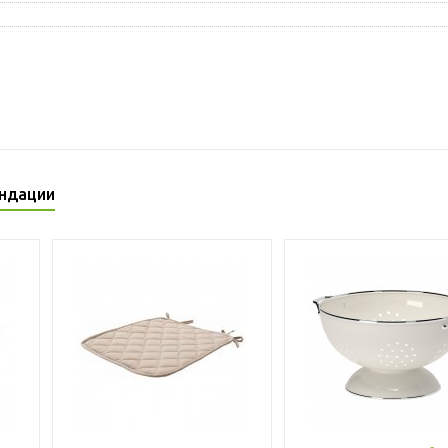
ндации