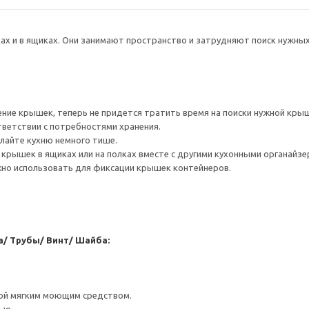
ах и в ящиках. Они занимают пространство и затрудняют поиск нужны
ние крышек, теперь не придется тратить время на поиски нужной кры
тветствии с потребностями хранения.
лайте кухню немного тише.
 крышек в ящиках или на полках вместе с другими кухонными органайзе
но использовать для фиксации крышек контейнеров.
а/ Трубы/ Винт/ Шайба:
ой мягким моющим средством.